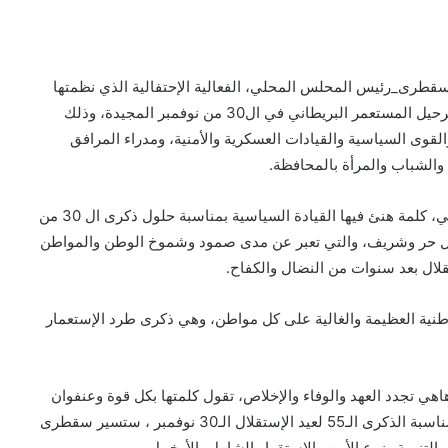
طرى_رئيس المحلس المحلي، الفعالية الإحتفالية الذي نظمتها
السلطة المحلية بالمحافظة، إحتفاءً بمناسبة الذكرى ال55 لرحيل المستعمر البريطاني في ال30 من نوفمبر المجيدة، وذلك
قوى السياسية والقيادات العسكرية والأمنية، ومدراء المرافق
والشباب والمرأة بالمحافظة.
وفي الإحتفال القى محافظ المحافظة رئيس المجلس المحلي، كلمة هنئ فيها القيادة السياسية بمناسبة حلول ذكرى ال 30 من
 كل حر وشريف، والتي تعبر عن مدى صمود وشموخ الوطن والمواطن
قلال بعد سنوات من النضال والكفاح.
وطنية العظيمة والغالية على كل مواطن، وهي ذكرى طرد الإستعمار
اهي تجدد العهد والوفاء والإخلاص، تقول كلمتها بكل قوة وعنفوان
ثوري متصاعد، وفي هذا الحدث التاريخي واليوم العظيم، وبمناسبة الذكرى الـ55 لعيد الإستقلال الـ30 نوفمبر ، ستسير سقطرى
التنمية وزرع الأمن والإستقرار الشامل بالأرخبيل.