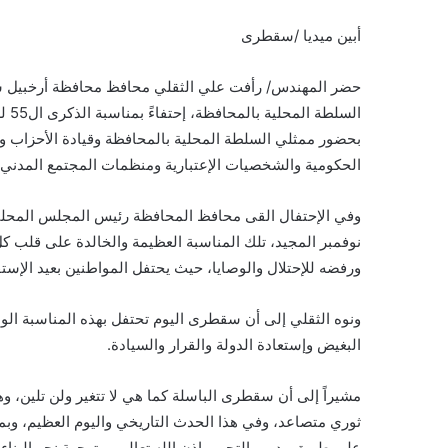
أبين ميديا /سقطرى
حضر المهندس/ رأفت علي الثقلي محافظ محافظة أرخبيل سق
بحضور ممثلي السلطة المحلية بالمحافظة وقيادة الأحزاب وال
الحكومية والشخصيات الإعتبارية ومنظمات المجتمع المدني 
نوفمبر المجيد، تلك المناسبة العظيمة والخالدة على قلب
ورفضه للإحتلال والوصايا، حيث يحتفل المواطنين بعيد الإست
ونوه الثقلي إلى أن سقطرى اليوم تحتفل بهذه المناسبة ال
البغيض وإستعادة الدولة والقرار والسيادة.
مشيراً إلى أن سقطرى الباسلة كما هي لا تتغير ولن تلين، وه
على طريق ودرب التحرر بإذن الله تعالى، متوجهة نحو البناء و