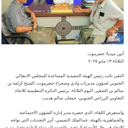
أبين ميديا/ حضرموت
الثلاثاء ١٣ مايو ٢٠٢٥
التقى نائب رئيس الهيئة التنفيذية المساعدة للمجلس الانتقالي
الجنوبي لشؤون مديريات وادي وصحراء حضرموت، الشيخ كرامة بن
سالم بن الصقير، اليوم الثلاثاء، برئيس الدائرة التنظيمية للاتحاد
التعاوني الزراعي الجنوبي، جمعان سالم هديب.
واستعرض اللقاء، الذي حضره مدير إدارة الشؤون الاجتماعية
والجماهيرية بالهيئة، عبدالملك التميمي، أبرز التحديات التي تواجه
الاتحاد في ظل الأوضاع الراهنة، والجهود المبذولة لإعادة تفعيل دوره