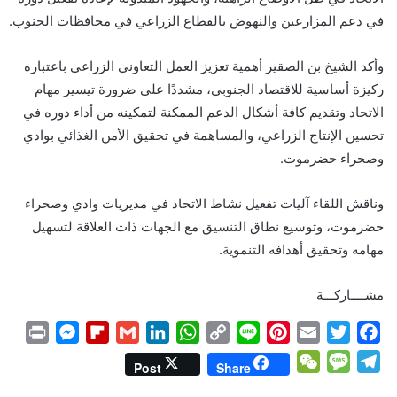
في دعم المزارعين والنهوض بالقطاع الزراعي في محافظات الجنوب.
وأكد الشيخ بن الصقير أهمية تعزيز العمل التعاوني الزراعي باعتباره
ركيزة أساسية للاقتصاد الجنوبي، مشددًا على ضرورة تيسير مهام
الاتحاد وتقديم كافة أشكال الدعم الممكنة لتمكينه من أداء دوره في
تحسين الإنتاج الزراعي، والمساهمة في تحقيق الأمن الغذائي بوادي
وصحراء حضرموت.
وناقش اللقاء آليات تفعيل نشاط الاتحاد في مديريات وادي وصحراء
حضرموت، وتوسيع نطاق التنسيق مع الجهات ذات العلاقة لتسهيل
مهامه وتحقيق أهدافه التنموية.
مشــــاركـــة
P
M
F
G
L
W
C
L
P
E
T
F
r
e
l
m
i
h
o
i
i
m
w
a
W
M
T
Post
Share
i
s
i
a
n
a
p
n
n
a
i
c
e
e
e