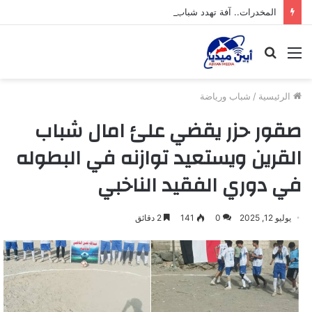
المخدرات.. آفة تهدد شباب محافظة أبين
القائمة
بحث
عن
الرئيسية
/
شباب ورياضة
صقور حزر يقضي علئ امال شباب
القرين ويستعيد توازنه في البطوله
في دوري الفقيد الناخبي
يوليو 12, 2025
0
141
2 دقائق