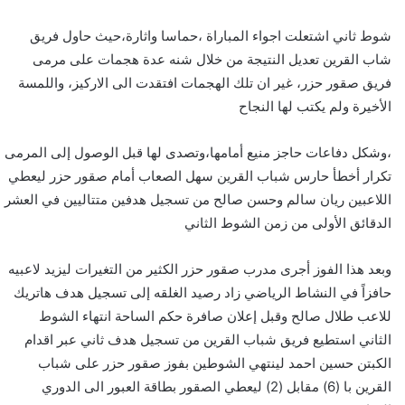
شوط ثاني اشتعلت اجواء المباراة ،حماسا واثارة،حيث حاول فريق
شاب القرين تعديل النتيجة من خلال شنه عدة هجمات على مرمى
فريق صقور حزر، غير ان تلك الهجمات افتقدت الى الاركيز، واللمسة
الأخيرة ولم يكتب لها النجاح
،وشكل دفاعات حاجز منيع أمامها،وتصدى لها قبل الوصول إلى المرمى
تكرار أخطأ حارس شباب القرين سهل الصعاب أمام صقور حزر ليعطي
اللاعبين ريان سالم وحسن صالح من تسجيل هدفين متتاليين في العشر
الدقائق الأولى من زمن الشوط الثاني
وبعد هذا الفوز أجرى مدرب صقور حزر الكثير من التغيرات ليزيد لاعبيه
حافزاً في النشاط الرياضي زاد رصيد الغلقه إلى تسجيل هدف هاتريك
للاعب طلال صالح وقبل إعلان صافرة حكم الساحة انتهاء الشوط
الثاني استطيع فريق شباب القرين من تسجيل هدف ثاني عبر اقدام
الكبتن حسين احمد لينتهي الشوطين بفوز صقور حزر على شباب
القرين با (6) مقابل (2) ليعطي الصقور بطاقة العبور الى الدوري