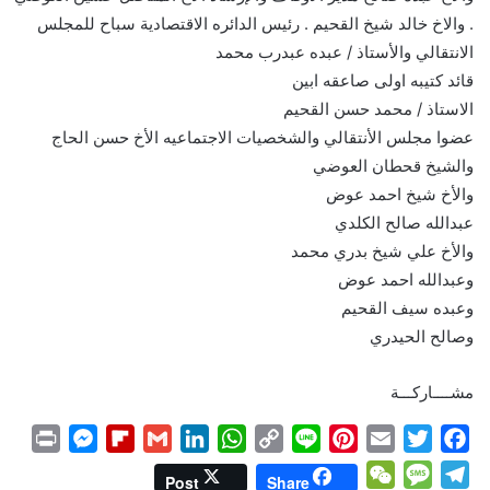
. والاخ خالد شيخ القحيم . رئيس الدائره الاقتصادية سباح للمجلس
الانتقالي والأستاذ / عبده عبدرب محمد
قائد كتيبه اولى صاعقه ابين
الاستاذ / محمد حسن القحيم
عضوا مجلس الأنتقالي والشخصيات الاجتماعيه الأخ حسن الحاج
والشيخ قحطان العوضي
والأخ شيخ احمد عوض
عبدالله صالح الكلدي
والأخ علي شيخ بدري محمد
وعبدالله احمد عوض
وعبده سيف القحيم
وصالح الحيدري
مشــــاركـــة
P
M
F
G
L
W
C
L
P
E
T
F
r
e
l
m
i
h
o
i
i
m
w
a
W
M
T
Post
Share