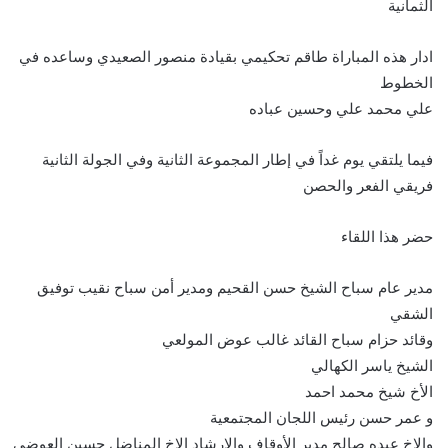
الثمانية
ادار هذه المباراة طاقم تحكيمي بقيادة منصور الصعيدي وساعده في
الخطوط
علي محمد علي وحسين عباده
فيما يلتقي يوم غداً في إطار المجموعة الثانية وفي الجولة الثانية
فريقي الفعر والحصن
حضر هذا اللقاء
مدير عام سباح الشيخ حسن القحيم ومدير أمن سباح نقيب توفيق
الشقي
وقائد حزام سباح القائد غالب عوض المولعي
الشيخ ياسر الكهالي
الأخ شيخ محمد احمد
و عمر حسن رئيس اللجان المجتمعية
والاخ عبده صالح مدير الأوقاف والإرشاد الاخ المناضل حسين العوضي