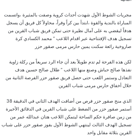
مجريات الشوط الأول شهدت أحداث كروية وصفت بالمثيرة ،واتسمت
المباراة بالندية والقوة ،ابتدأ بين كراً وفراً، محاولاً كل فريق أن يسجل
هدفاً ليقضي به على آمال نظيرة حتى تمكن فريق شباب القرين من
تسجيل هدف الإفتتاحية عبر اقدام اللاعب ” محمد الكسادي كرة
صاروخية رائعة سكنت يمين حارس مرمى صقور حزر
لكن هذه الفرحة لم تدم طويلاً بعد أن جاء الرد سريعاً من ركلة زاوية
نفذها صالح حباش وصنع منها اللاعب ” طلال صالح حسين هدف
التعادل وستمر اللعب حتى حصل فريق صقور حزر الفرصة الثانية من
خلال أخفاق حارس مرمى شباب القرين
الذي منح صقور حزر فرص من أضافت الهدف الثاني في الدقيقة 38
أستمر صقور حزر من الضغط على شباب القرين في الدقائق الأخيرة
من زمن صافرة حكم الساحة ليتمكن اللاعب هتان عبدالله عمر من
تسجيل الهدف الثالث لينتهي الشوط الأول بفوز صقور حزر على شباب
القرين بثلاثة مقابل واحد