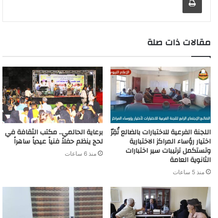
t
g
r
e
r
n
p
k
s
k
e
a
r
d
t
m
مقالات ذات صلة
اللجنة الفرعية للاختبارات بالضالع تُقِرّ
برعاية الحالمي.. مكتب الثقافة في
اختيار رؤساء المراكز الاختبارية
لحج ينظم حفلاً فنياً عيدياً ساهراً
وتستكمل ترتيبات سير اختبارات
منذ 6 ساعات
الثانوية العامة
منذ 5 ساعات