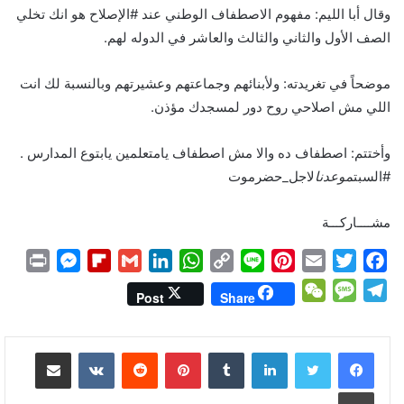
وقال أبا الليم: ‏مفهوم الاصطفاف الوطني عند ‎#الإصلاح هو انك تخلي
الصف الأول والثاني والثالث والعاشر في الدوله لهم.
موضحاً في تغريدته: ولأبنائهم وجماعتهم وعشيرتهم وبالنسبة لك انت
اللي مش اصلاحي روح دور لمسجدك مؤذن.
وأختتم: اصطفاف ده والا مش اصطفاف يامتعلمين يابتوع المدارس .
موعدنا
لاجل_حضرموت
مشــــاركـــة
P
M
F
G
L
W
C
L
P
E
T
F
r
e
l
m
i
h
o
i
i
m
w
a
W
M
T
Post
Share
i
s
i
a
n
a
p
n
n
a
i
c
e
e
e
n
s
p
i
k
t
y
e
t
i
t
e
C
s
l
لينكدإن
بينتيريست
مشاركة عبر البريد
t
e
b
l
e
s
L
e
l
t
b
h
s
e
n
o
d
A
i
r
e
o
a
a
g
طباعة
g
a
I
p
n
e
r
o