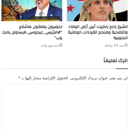
الشيخ راجح باكريت: أبين أرض الوفاء
جنوبيون يطلقون هاشتاج
والتضحية ومنجم القيادات الوطنية
“#الرئيس_عيدروس_لايساوم_بالجن
الجنوبية
وب”
منذ 24 ساعة
منذ يوم واحد
اترك تعليقاً
لن يتم نشر عنوان بريدك الإلكتروني.
الحقول الإلزامية مشار إليها بـ
*
ا
ل
ت
ع
ل