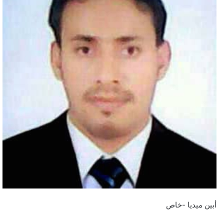
أبين ميديا -خاص