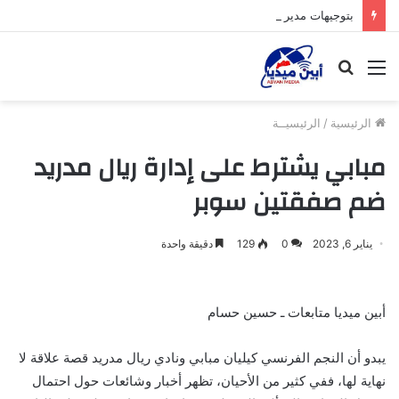
بتوجيهات مدير عام عتق تم إحالة ملف قضية المسلخ المخالف إلى النيابة العامة لاتخاذ الإجراءات القانونية اللازمة بحقه.
القائمة
بحث
عن
الرئيسية
/
الرئيسيــة
مبابي يشترط على إدارة ريال مدريد
ضم صفقتين سوبر
يناير 6, 2023
0
129
دقيقة واحدة
أبين ميديا متابعات ـ حسين حسام
يبدو أن النجم الفرنسي كيليان مبابي ونادي ريال مدريد قصة علاقة لا
نهاية لها، ففي كثير من الأحيان، تظهر أخبار وشائعات حول احتمال