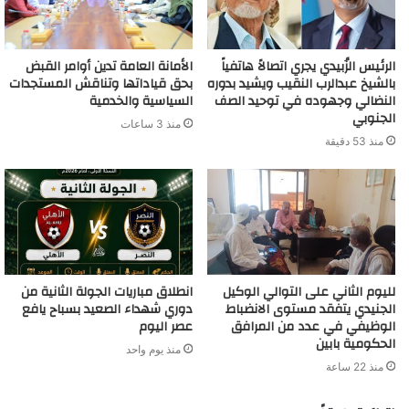
الرئيس الزُبيدي يجري اتصالاً هاتفياً
الأمانة العامة تدين أوامر القبض
بالشيخ عبدالرب النقيب ويشيد بدوره
بحق قياداتها وتناقش المستجدات
النضالي وجهوده في توحيد الصف
السياسية والخدمية
الجنوبي
منذ 3 ساعات
منذ 53 دقيقة
لليوم الثاني على التوالي الوكيل
انطلاق مباريات الجولة الثانية من
الجنيدي يتفقد مستوى الانضباط
دوري شهداء الصعيد بسباح يافع
الوظيفي في عدد من المرافق
عصر اليوم
الحكومية بابين
منذ يوم واحد
منذ 22 ساعة