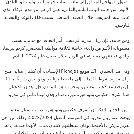
وصول المهاجم المتألق إلى ملعب سانتياجو برنابيو، ولم يغلق النادي
الأبيض من جانبه الباب أمامه بالكامل، على الرغم من عدم الوفاء الذي
عانى منه الميرنجي خلال الصيف الماضي بسبب خلف الوعد والتجديد
لباريس.
ومن جانبه، فإن ريال مدريد لم ينسى أمر التعاقد مع مبابي، بسبب
مستوياته الأكثر من رائعة، خاصة لخلافة مواطنه المخضرم كريم بنزيما،
والذي قد تنتهي مسيرته في الريال خلال صيف عام 2024 القادم.
وفي هذا السياق ، أكد موقع Fichajes الإسباني، أن كيليان مبابي منح
ريال مدريد شرطًا للذهاب إلى ملعب البرنابيو، وهو ليس شرطًا مالياً
بل توقيع مع لاعبين معينين، وبحسب هذا الموقع، فإن هذان اللاعبان
هما أشرف حكيمي وتيو هيرنانديز، وهما رجلان لهما ماضٍ في مدريد.
ومن الجدير بالذكر أن أشرف حكيمي وثيو هيرنانديز يتناسبان مع ما
يبحث عنه ريال مدريد في الموسم المقبل 2023/2024، وذلك من أجل
تعزيز مركزي الأجنحة، وكان سيطلبهم كيليان مبابي لأنهما صديقان له،
وخاصة أشرف حكيمي، الذي قضى إجازة مع مبابي في الولايات