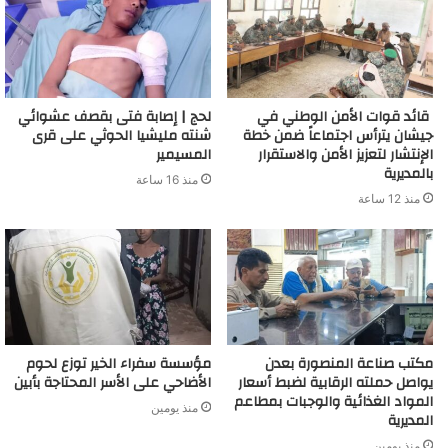
قائد قوات الأمن الوطني في
لحج | إصابة فتى بقصف عشوائي
جيشان يترأس اجتماعاً ضمن خطة
شنته مليشيا الحوثي على قرى
الإنتشار لتعزيز الأمن والاستقرار
المسيمير
بالمديرية
منذ 16 ساعة
منذ 12 ساعة
مكتب صناعة المنصورة بعدن
مؤسسة سفراء الخير توزع لحوم
يواصل حملته الرقابية لضبط أسعار
الأضاحي على الأسر المحتاجة بأبين
المواد الغذائية والوجبات بمطاعم
منذ يومين
المديرية
منذ يومين