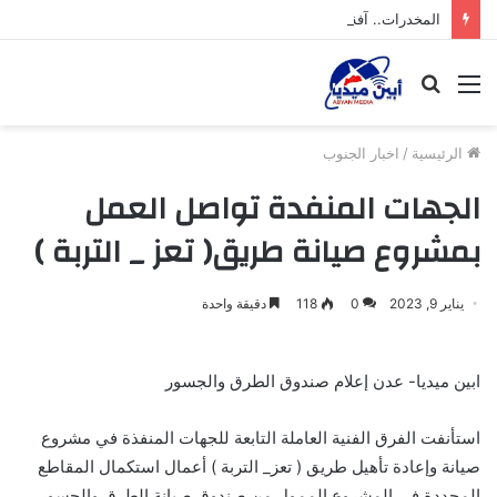
المخدرات.. آفة تهدد شباب محافظة أبين
القائمة
بحث
عن
الرئيسية
/
اخبار الجنوب
الجهات المنفدة تواصل العمل
بمشروع صيانة طريق( تعز _ التربة )
يناير 9, 2023
0
118
دقيقة واحدة
ابين ميديا- عدن إعلام صندوق الطرق والجسور
استأنفت الفرق الفنية العاملة التابعة للجهات المنفذة في مشروع
صيانة وإعادة تأهيل طريق ( تعز_ التربة ) أعمال استكمال المقاطع
المحددة في المشروع الممول من صندوق صيانة الطرق والجسور