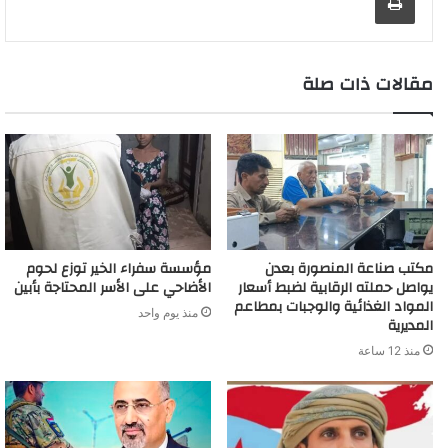
t
g
r
e
r
n
p
k
s
k
e
a
r
d
t
m
مقالات ذات صلة
مكتب صناعة المنصورة بعدن
مؤسسة سفراء الخير توزع لحوم
يواصل حملته الرقابية لضبط أسعار
الأضاحي على الأسر المحتاجة بأبين
المواد الغذائية والوجبات بمطاعم
منذ يوم واحد
المديرية
منذ 12 ساعة