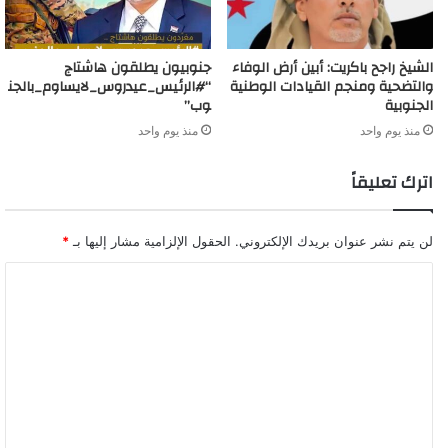
الشيخ راجح باكريت: أبين أرض الوفاء
جنوبيون يطلقون هاشتاج
والتضحية ومنجم القيادات الوطنية
“#الرئيس_عيدروس_لايساوم_بالجن
الجنوبية
وب”
منذ يوم واحد
منذ يوم واحد
اترك تعليقاً
لن يتم نشر عنوان بريدك الإلكتروني.
الحقول الإلزامية مشار إليها بـ
*
ا
ل
ت
ع
ل
ي