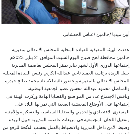
أبين ميديا /حالمين /عباس الجعشاني
عقدت الهيئة التنفيذية للقيادة المحلية للمجلس الانتقالي بمديرية
حالمين محافظة لحج صباح اليوم السبت الموافق 21 يناير 2023م
إجتماعها الدوري الأول لشهر يناير بمقر المجلس بعاصمة المديرية
حبيل الريدة برئاسة العميد ناجي عبدالله الكربي رئيس القيادة المحلية
للمجلس الانتقالي بالمديرية وبحضور نائبه الاستاذ محمد صالح حيدرة
والمناضل محمود عبدالله محسن عضو الجمعية الوطنية.
وناقش الاجتماع عدد من المواضيع والقضايا الهامة وركزت الهيئة في
إجتماعها على الأوضاع المعيشية الصعبة التي تمر بها البلاد على
المستوى الاقتصادي والخدمي والقضايا السياسية والعسكرية والأمنية
وتفعيل اللجان المجتمعية في مربعات عاصمة المديرية حبيل الريدة
وضبط الأمن داخل المديرية والانضباط بالعمل بحسب اللأئحة للرفع من