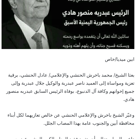
ابين ميديا/خاص
بعثا الشيخ/ محمد باخرش الحنشي والإعلامي/ عادل الحنشي، برقية
تعزية ومواساة إلى العميد ناصر عبدربة والوكيل جلال عبدربة وإلى
جميع إخوانهم وكافة آل الدنبوع، بوفاة الرئيس السابق عبدربه منصور
هادي.
وعبّر الشيخ باخرش والإعلامي الحنشي عن خالص تعازيهما لكل أبناء
محافظة أبين والجنوب عامة بهذا المصاب الجلل.
داعين المولى تعالى أن يتغمد فقيد الوطن الكبير المشير عبدربه