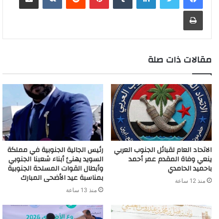
n
o
d
A
i
r
e
o
a
a
g
طباعة
g
a
I
p
n
e
r
o
t
g
r
e
r
n
p
k
s
k
e
a
r
d
t
m
مقالات ذات صلة
الاتحاد العام لقبائل الجنوب العربي
رئيس الجالية الجنوبية في مملكة
ينعي وفاة المقدم عمر أحمد
السويد يهنئ أبناء شعبنا الجنوبي
باحميد الحامدي
وأبطال القوات المسلحة الجنوبية
بمناسبة عيد الأضحى المبارك
منذ 12 ساعة
منذ 13 ساعة