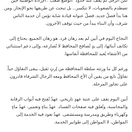
لكن الرجل لم يقف عند حدود “الوضع صعب”. الإرادة الوطنية حين
تصطدم بالصعوبات، لا تنكسر… بل تبحث عن طريقها نحو الإنجاز. ومن
هنا بدأ فصلٌ جديد. فصلٌ عنوانه قيادة شابة تؤمن أن خدمة الناس
شرف، وأن البناء يبدأ من حيث توقف الآخرون.
النجاح اليوم في أبين لم يعد رهان فرد. هو رهان الجميع. يحتاج إلى
تكاتف أبنائها، إلى يدٍ تُصافح المحافظ لا تُصارعه، وإلى دعم استثنائي
من الأشقاء يُعيد للمحافظة أنفاسها.
ورغم كل ما ورثته سلطة المحافظة من إرثٍ ثقيل، يبقى التفاؤل حياً.
تفاؤلٌ نابع من يقين أن الأخ المحافظ ومعه الرجال الشرفاء قادرون
على تجاوز المرحلة.
أبين اليوم تقف على عتبة عهدٍ تاريخي. عهدٌ تُفتح فيه أبواب الرقابة
والمحاسبة، وتُغلق فيه صفحات الفساد. عهدُ بناءٍ وتعمير، عهدُ ماءٍ
وكهرباء وطريق ومدرسة ومستشفى. عهدٌ تعود فيه الخدمة إلى
المواطن، لا المواطن إلى طوابير الخدمة.