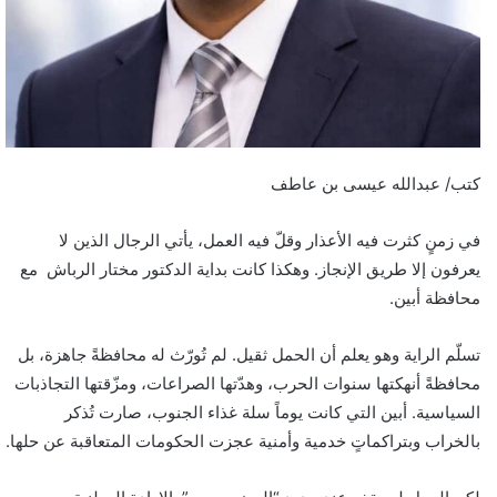
كتب/ عبدالله عيسى بن عاطف
في زمنٍ كثرت فيه الأعذار وقلّ فيه العمل، يأتي الرجال الذين لا
يعرفون إلا طريق الإنجاز. وهكذا كانت بداية الدكتور مختار الرباش مع
محافظة أبين.
تسلّم الراية وهو يعلم أن الحمل ثقيل. لم تُورّث له محافظةً جاهزة، بل
محافظةً أنهكتها سنوات الحرب، وهدّتها الصراعات، ومزّقتها التجاذبات
السياسية. أبين التي كانت يوماً سلة غذاء الجنوب، صارت تُذكر
بالخراب وبتراكماتٍ خدمية وأمنية عجزت الحكومات المتعاقبة عن حلها.