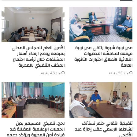
مدير تربية شبوة يلتقي مدير تربية
الأمين العام للمجلس المحلي
ميفعة لمناقشة التحضيرات
بميفعة يوضح ارتفاع أسعار
النهائية لانطلاق اختبارات الثانوية
المشتقات خلال ترأسه اجتماع
العامة
المكتب التنفيذي بالمديرية
منذ 23 دقيقة
منذ 46 دقيقة
تنفيذية انتقالي خنفر تستأنف
لحج.. تنفيذي المسيمير يدين
نشاطها الرسمي عقب إجازة عيد
الحملات الإعلامية المضللة ضد
الأضحى
قيادة أمن المديرية ويؤكد دعمه