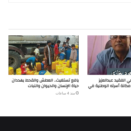
e
a
g
m
e
r
ي الفقيد عبدالعزيز
يافع تستغيث.. العطش والقحط يهددان
كانة أسرته الوطنية في
حياة الإنسان والحيوان والنبات
منذ 4 ساعات