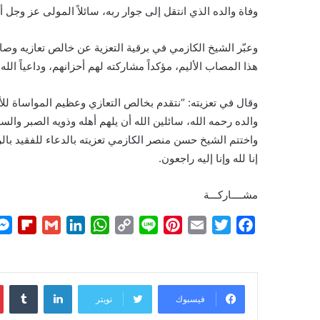
وفاة والده الذي انتقل إلى جوار ربه، سائلاً المولى عز وجل 
وعبّر الشيخ الكازمي في برقية التعزية عن خالص تعازيه وص
هذا المصاب الأليم، مؤكداً مشاركته لهم أحزانهم، وداعياً الله
وقال في تعزيته: “نتقدم بخالص التعازي وعظيم المواساة للأ
والده رحمه الله، سائلين الله أن يلهم أهله وذويه الصبر والس
واختتم الشيخ حسن منصر الكازمي تعزيته بالدعاء للفقيد بالرحمة والمغف
إنا لله وإنا إليه راجعون.
مشــــاركـــة
F
G
L
W
C
L
P
E
T
F
l
m
i
h
o
i
i
m
w
a
i
a
n
a
p
n
n
a
i
c
p
i
k
t
y
e
t
i
t
e
لينكدإن
b
l
e
s
L
e
l
t
b
فيسبوك
تويتر
o
d
A
i
r
e
o