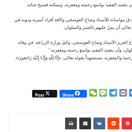
أن يتغمد الفقيد بواسع رحمته ومغفرته، ويسكنه فسيح جناته.
ادق مواساته للأستاذ وضاح العوسجي وكافة أفراد أسرته وذويه في
 تعالى أن يمنّ عليهم بالصبر والسلوان.
خ العزيز الأستاذ وضاح العوسجي، وكيل وزارة الزراعة، في وفاة
لوان، وأن يتغمد الفقيد بواسع رحمته ومغفرته.”
رة، مستشهداً بقوله تعالى: ﴿إِنَّا لِلّهِ وَإِنَّـا إِلَيْهِ رَاجِعونَ﴾.
W
M
T
P
M
Post
Share
e
e
e
r
e
C
s
l
i
s
h
s
e
n
s
بينتيريست
مشاركة عبر البريد
طباعة
a
a
g
t
e
t
g
r
n