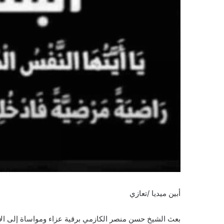
أبين ميديا /تعازي
بعث الشيخ حسن منصر الكازمي برقية عزاء ومواساة إلى الأخ