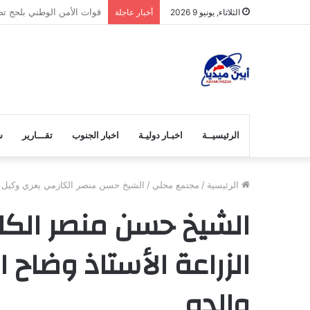
افتتاح قسم العناية المركزة
الثلاثاء, يونيو 9 2026
أخبار عاجلة
الرئيسيــة
اخبـار دوليـة
اخبار الجنوب
تقـــارير
ش
الرئيسية
/
مجتمع محلي
/
الشيخ حسن منصر الكازمي يعزي وكيل وز
الشيخ حسن منصر الكا
الزراعة الأستاذ وضا
والده