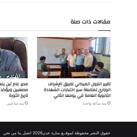
a
I
p
n
e
r
o
r
n
p
k
s
k
مقالات ذات صلة
d
t
تقرير النزول الميداني لفريق الإشراف
مدير عام تبن ينع
الوزاري لمتابعة سير اختبارات الشهادة
مصعبين ويؤكد م
الثانوية العامة في يومها الثاني
تاريخ الثورة
منذ ساعة واحدة
منذ ساعتين
حقوق النشر محفوظة
لموقــع منارة عدن
2026
اتصل
بنا
من نحن