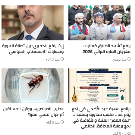
يافع تشهد انطلاق فعاليات
إرث يافع الحميري: بين أصالة الهوية
مهرجان القارة التراثي 2026
وحسابات الاستقطاب السياسي
منذ يومين
منذ 3 أيام
برنامج سهرة عيد الأضحى في لحج
«حليب الصراصير».. بروتين المستقبل
يوم غد .. ملعب معاوية يستعد لـ
أم خيال علمي مقزز؟
“ليلة العمر” الفنية والثقافية في
منذ 6 أيام
لحج برعاية المحافظ الحالمي
منذ 5 أيام