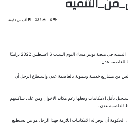
من_التنميه
0
335
أقل من دقيقة
اطلق نشطاء جنوبيون هاشتاق حمل عنوان عدن_عامين_من_التنميه في منصة تويتر مساء اليوم السبت 6 اغسطس 2022 تزامنًا
ا للعاصمة عدن.
ملس من مشاريع خدمية وتنموية بالعاصمة عدن واستطاع الرجل أن
حيل بأقل الامكانيات وفعلها رغم مكائد الاخوان ومن على شاكلتهم
ظ للعاصمة عدن .
لحكومة أن توفر له الامكانيات اللازمة فهذا الرجل هو من نستطيع