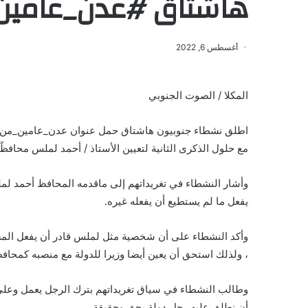
هاشتاق #عدن_عامين_
أغسطس 6, 2022
المكلا / الصوت الجنوبي
مع حلول الذكرى الثانية لتعيين الأستاذ / أحمد لملس محافظً
وأشار النشطاء في تغريداتهم إلى ماقدمه المحافظ أحمد ل
يفعل ما لم يستطيع أن يفعله غيره.
وأكد النشطاء على أن شخصية مثل لملس قادر أن يفعل المست
، ولذلك استحق أن يعين أيضا وزيرا للدولة مع منصبه كمحاف
وطالب النشطاء في سياق تغريداتهم بترك الرجل يعمل وعلى ا
أن نطلق عليه رجل دولة بحق وحقيقة .