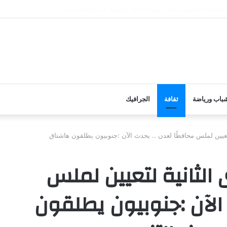
أنف نشاطها الرسمي عقب إجازة عيد الأضحى
باب ورياضة
ثقافة
الجرافيك
 لتعيين لملس محافظًا لعدن .. يحدث الآن :جنوبيون يطلقون هاشتاق
 الثانية لتعيين لملس
 الآن :جنوبيون يطلقون