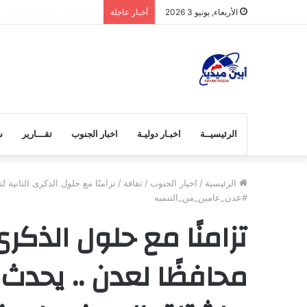
تنفيذية انتقالي خنفر تست
الأربعاء, يونيو 3 2026
أخبار عاجلة
الرئيسيــة
اخبـار دوليـة
اخبار الجنوب
تقـــارير
ش
الرئيسية
/
اخبار الجنوب
/
ثقافة
/
تزامنًا مع حلول الذكرى الثانية
#عدن_عامين_من_التنميه
تزامنًا مع حلول الذكرى
محافظًا لعدن .. يحدث