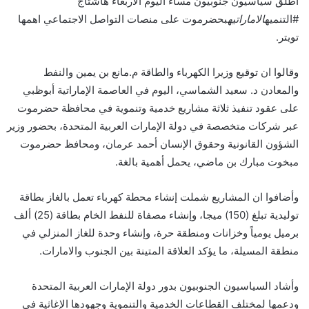
اطلق سياسيون جنوبيون مساء اليوم الأربعاء هاشتاج
#التنميه
الاماراتيه
بحضرموت على منصات التواصل الاجتماعي اهمها
تويتر.
وقالوا ان توقيع وزيرا الكهرباء والطاقة م.مانع بن يمين والنفط
والمعادن د. سعيد الشماسي، اليوم في العاصمة الإماراتية أبوظبي
على عقود تنفيذ ثلاثة مشاريع خدمية وتنموية في محافظة حضرموت
عبر شركات متخصصة في دولة الإمارات العربية المتحدة، بحضور وزير
الشؤون القانونية وحقوق الإنسان أحمد عرمان، ومحافظ حضرموت
مبخوت مبارك بن ماضي، يحمل أهمية بالغة.
وأضافوا ان المشاريع شملت إنشاء محطة كهرباء تعمل بالغاز بطاقة
توليدية تبلغ (150) ميجا، وإنشاء مصفاة للنفط الخام بطاقة (25) ألف
برميل يومياً وخزانات ومنطقة حرة، وإنشاء وحدة للغاز المنزلي في
منطقة المسيلة، ما يؤكد العلاقة المتينة بين الجنوب والامارات.
وأشاد السياسيون الجنوبيون بدور دولة الإمارات العربية المتحدة
ودعمها لمختلف القطاعات الخدمية والتنموية وجهودها الإغاثية في