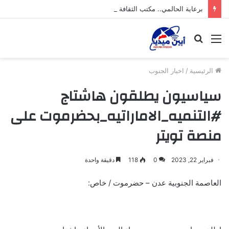
برعاية الحالمي.. مكتب الثقافة في لحج ينظم حفلاً فنياً عيدياً ساهراً
القائمة
بحث
عن
الرئيسية
/
اخبار الجنوب
سياسيون يطلقون هاشتاج
#التنميه_الاماراتيه_بحضرموت على
منصة تويتر
فبراير 22, 2023
0
118
دقيقة واحدة
العاصمة الجنوبية عدن – حضرموت / خاص: