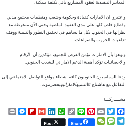
المعايير التنفيذية لعقود المشاريع بأقل تكلفة ممكنة.
واعتبروا ان الامارات كقيادة وحكومة وشعب ومنظمات مجتمع مدني
وقطاع خاص كلها على مدى العقود الماضية وحتى الآن منخرطة مع
نظرائها في الجنوب بكل ما يساهم في تحقيق التطور والتنمية ووقف
تداعيات الحروب والصراعات.
ونوهوا بأن الامارات تؤمن الفرص للجميع، مؤكدين أن الأرقام
والاحصائيات تؤكد أهمية الدعم الاماراتي للشعب الجنوبي.
ودعا السياسيون الجنوبيون كافة نشطاء مواقع التواصل الاجتماعي إلى
التفاعل مع هاشتاج #التنميه
الاماراتيه
بحضرموت.
مشــــاركـــة
P
M
F
G
L
W
C
L
P
E
T
F
r
e
l
m
i
h
o
i
i
m
w
a
W
M
T
Post
Share
i
s
i
a
n
a
p
n
n
a
i
c
e
e
e