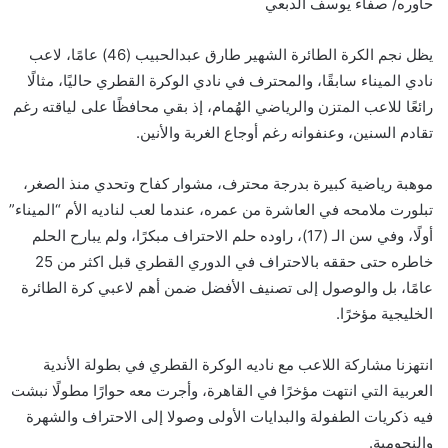
حاوره/ صفاء يوسف الدبعي
يظل نجم الكرة الطائرة الشهير طارق عبدالحبيب (46) عامًا، لاعب
نادي الميناء سابقًا، والمحترف في نادي الوكرة القطري حاليًا، مثالًا
رائعًا للاعب المتزن والرياضي الهُمام، إذ بقي محافظًا على لياقته رغم
تقادم السنين، وعنفوانه رغم أوجاع الغربة والأنين.
موهبة رياضية كبيرة بدرجة محترف، مشوار كفاح وتحدي منذ الصغر،
تبلورت ملامحه في العاشرة من عمره، عندما لعب لناديه الأم “الميناء”
أولًا، وفي سن الـ (17)، راوده حلم الاحتراف مبكرًا، ولم يبارح الحلم
خاطره حتى حققه بالاحتراف في الدوري القطري قبل اكثر من 25
عامًا، بل والوصول إلى تصنيف الأفضل ضمن أهم لاعبي كرة الطائرة
الخليجية مؤخرًا.
انتهزنا مشاركة اللاعب مع ناديه الوكرة القطري في بطولة الأندية
العربية التي انتهت مؤخرًا في القاهرة، وأجرت معه حوارًا مطولًا نبشت
فيه ذكريات الطفولة والبدايات الأولى وصولا إلى الاحتراف والشهرة
والنجومية.