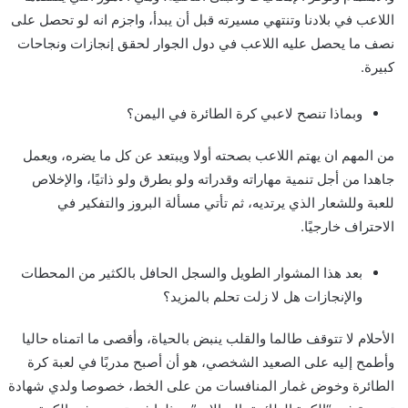
اللاعب في بلادنا وتنتهي مسيرته قبل أن يبدأ، واجزم انه لو تحصل على
نصف ما يحصل عليه اللاعب في دول الجوار لحقق إنجازات ونجاحات
كبيرة.
وبماذا تنصح لاعبي كرة الطائرة في اليمن؟
من المهم ان يهتم اللاعب بصحته أولا ويبتعد عن كل ما يضره، ويعمل
جاهدا من أجل تنمية مهاراته وقدراته ولو بطرق ولو ذاتيًا، والإخلاص
للعبة وللشعار الذي يرتديه، ثم تأتي مسألة البروز والتفكير في
الاحتراف خارجيًا.
بعد هذا المشوار الطويل والسجل الحافل بالكثير من المحطات
والإنجازات هل لا زلت تحلم بالمزيد؟
الأحلام لا تتوقف طالما والقلب ينبض بالحياة، وأقصى ما اتمناه حاليا
وأطمح إليه على الصعيد الشخصي، هو أن أصبح مدربًا في لعبة كرة
الطائرة وخوض غمار المنافسات من على الخط، خصوصا ولدي شهادة