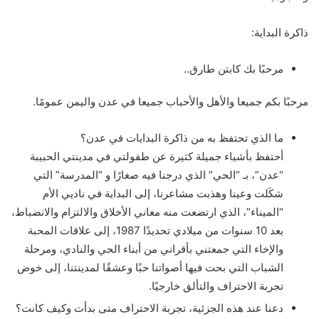
ذاكرة البداية:
مرحبًا بك كابتن طارق..
مرحبًا بكم جميعا والأهل والأحباب جميعا في عدن واليمن عمومًا.
ما الذي تحتفظ به من ذاكرة البدايات في عدن؟
أحتفظ بأشياء جميلة كثيرة عن طفولتي في مدينتي الحبيبة
“عدن”، بـ “الحي” الذي درجنا فيه صغارًا و “المدرسة” التي
شكَلت وعينا وهذبت مشاعرنا، إلى البداية في ناديي الأم
“الميناء”، الذي ارتضعت منه معاني الأخلاق والالتزام والانضباط،
بعد 10 سنوات من ميلادي تحديدًا 1987، إلى علاقات المحبة
والإخاء التي جمعتني بأقراني من أبناء الحي والنادي، ومرحلة
الشباب التي بحت فيها أصواتنا حبًا وعشقًا لمدينتنا، إلى خوض
تجربة الاحتراف والتألق خارجيًا.
دعنا عند هذه الجزئية، تجربة الاحتراف متى بدأت وكيف كانت؟