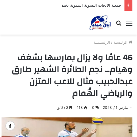
جمعية الأبحاث النسوية التنموية بخنفر توزع لحوم الأضاحي للأسر الفقيرة بدعم من مؤسسة بلقيس
القائمة
بحث
عن
الرئيسية
/
الرئيسيــة
46 عامًا ولا يزال يمارسها بشغف
وهيام… نجم الطائرة الشهير طارق
عبدالحبيب مثال للاعب المتزن
والرياضي الهُمام
مارس 11, 2023
0
113
3 دقائق