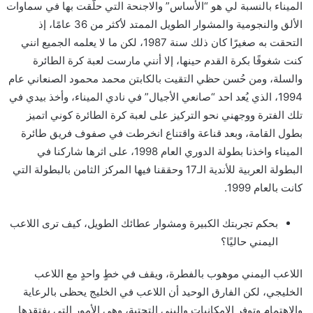
الميناء بالنسبة لي هو “الأساس” والاجنحة التي حلّقت بها في سماوات
الألق والنجومية والمشوار الطويل الممتد لأكثر من 36 عامًا، إذ
التحقت به صغيرًا كان ذلك سنة 1987، لكن ما لا يعلمه الجميع انني
كنت شغوفًا بكرة القدم حينها، إلا أنني مارست لعبة كرة الطائرة
والسلة، ومن حُسن حظي التقيت بالكابتن محمد محمود الصنعاني عام
1994، الذي يُعد احد “صانعي الأجيال” في نادي الميناء، وأخذ بيدي في
تلك الفترة ووجهني نحو التركيز على لعبة كرة الطائرة كوني اتميز
بطول القامة، وبعد قناعة واقتناع انخرطت في صفوف فريق طائرة
الميناء واخذنا بطولة الدوري العام 1998، على اثرها شاركنا في
البطولة العربية للأندية الـ17 وحققنا فيها المركز الثامن بالبطولة التي
كانت بالعام 1999.
بحكم تجربتك الكبيرة ومشوار عطائك الطويل، كيف ترى اللاعب
اليمني حاليًا؟
اللاعب اليمني موهوب بالفطرة، ويقف في خطٍ واحدٍ مع اللاعب
الخليجي، لكن الفارق الوحيد أن اللاعب في الخليج يحظى بالرعاية
والاهتمام وتوفر الإمكانيات والبنى التحتية، وهي الأمور التي يفتقدها