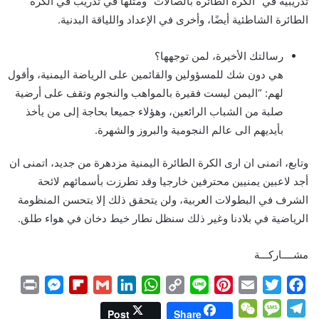
تدريبية في “الكرة الطائرة بالصالات” ومثلها في تدريب في الكرة
الطائرة الشاطئية أيضًا، وأخرى في الإعداد واللياقة البدنية.
رسالتك الأخيرة، لمن توجهها؟
هي دون شك للمسؤولين والقائمين على الرياضة اليمنية، وأقول
لهم: “اليمن ليست فقيرة بالمواهب والنجوم وتقف على أرضية
صلبة من الشباب الرائعين، وهؤلاء جميعا بحاجة إلى من يأخذ
بأيديهم الى عالم النجومية والبروز والشهرة.
وتابع، اتمنى ان ارى الكرة الطائرة اليمنية مزدهرة من جديد، اتمنى ان
أجد لاعبين يمنيين محترفين خارجيا وقد تطرزت بأسمائهم لائحة
الشرف في البطولات العربية، ولن يتحقق ذلك إلا بتحسن المنظومة
الرياضية في بلادنا وغير ذلك سنظل نطار خيط دخان في هواء طلق.
مشــــاركـــة
P
M
F
G
L
W
C
L
P
E
T
F
r
e
l
m
i
h
o
i
i
m
w
a
W
M
T
Post
Share