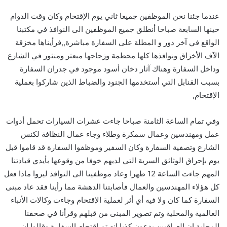
عندما جئنا نحن الموظفين جميعا ثاني يوم الإقتحام وكان وقت الدوام
حينها السابعة صباحا أنطلق جميع الموظفين الى النوافذ في مكتبنا
الواقع في آخر دور و المطلة على السفارة مباشرة,,فرأيناها مخزقة
الآف الأخزاق ونوافذها كلها محطمة وزجاجها مبعثر ومنثور في الشارع
وداخل السفارة وهناك آثار دخان أسود موجود في جدران السفارة
بسبب القنابل التي أستخدمها الجنود والضباط الذين شاركوا بعملية
الإقتحام,
وفي تمام الساعة الثامنة صباحا جاءت عشرات السيارات تحمل أدوات
عمل ومهندسين وعمال سمكرة وطلاء وجاء عمال النظافة لكنس
الشارع وتصفية السفارة وكان السفير وموظفوا السفارة قد قاموا قبل
يوم بإحراق الوثائق السرية التي لديهم خوفا من وقوعها بأيدي قيادتنا
المهم جاءت الساعة 12 ظهرا وعاد موظفينا الى النوافذ ليروا ماذا فعل
كل هؤلاء المهندسين والعمال فأصابتنا الدهشة مما رأينا فقد عاد مبنى
السفارة كما كان ولا فيه أي أثر لعملية الإقتحام وجاءت وكالات الأنباء
العالمية والمحلية وتم تصوير المبنى من قبلهم وقرأنا في صحفنا
المحلية إن العراقيين يدعون كذبا إنه تم إقتحام السفارة وقالوا إن