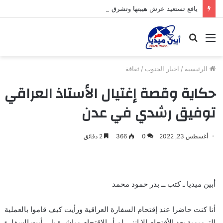
يافع تستعيد عرش هيبتها وتشرق شمسها من جديد
القائمة
بحث
عن
الرئيسية
/
اخبار الجنوب
/
ثقافة
حكاية وقصة إغتيال الأستاذ العراقي
توفيق رشدي في عدن
أغسطس 23, 2022
0
366
2 دقائق
أبين ميديا ـ كتب ــ بدر حمود محمد
أنا كنت حاضرا عند إقتحام السفارة العراقية ورأيت كيف قاموا بالعملية
الترميمية بعد الأقتحام إلا إنني لم أر الإقتحام مباشرة بل رأيت السفارة