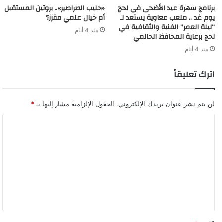
برنامج سهرة عيد الأضحى في لحج
«حليب الصراصير».. بروتين المستقبل
يوم غد .. ملعب معاوية يستعد لـ
أم خيال علمي مقزز؟
“ليلة العمر” الفنية والثقافية في
منذ 4 أيام
لحج برعاية المحافظ الحالمي
منذ 4 أيام
اترك تعليقاً
لن يتم نشر عنوان بريدك الإلكتروني.
الحقول الإلزامية مشار إليها بـ
*
ا
ل
ت
ع
ل
ي
ق