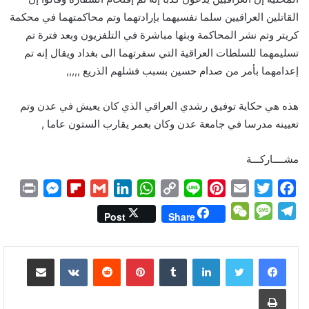
القاتلين العراقيين سلما نفسيهما بإرادتهما وتم محاكمتهما في محكمة
كريتر وتم نشر المحاكمة وبثها مباشرة في التلفزيون وبعد فترة تم
تسليمهما للسلطات العراقية التي سفرتهما الى بغداد ويقال إنه تم
إعدامهما بأمر من صدام حسين بسبب فشلهم الذريع ,,,,,
هذه هي حكاية توفيق رشدي العراقي الذي كان يعيش في عدن وتم
تعيينه مدرسا في جامعة عدن وكان بعمر يقارب الستون عاما ,
مشــــاركـــة
P
M
F
G
L
W
C
L
P
E
T
F
r
e
l
m
i
h
o
i
i
m
w
a
W
M
T
Post
Share
i
s
i
a
n
a
p
n
n
a
i
c
e
e
e
n
s
p
i
k
t
y
e
t
i
t
e
C
s
l
لينكدإن
بينتيريست
مشاركة عبر البريد
t
e
b
l
e
s
L
e
l
t
b
h
s
e
n
o
d
A
i
r
e
o
a
a
g
طباعة
g
a
I
p
n
e
r
o
t
g
r