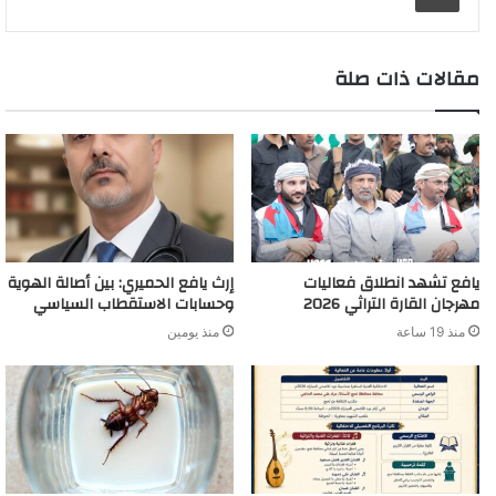
e
r
n
p
k
s
k
e
a
r
d
t
m
مقالات ذات صلة
يافع تشهد انطلاق فعاليات
إرث يافع الحميري: بين أصالة الهوية
مهرجان القارة التراثي 2026
وحسابات الاستقطاب السياسي
منذ 19 ساعة
منذ يومين