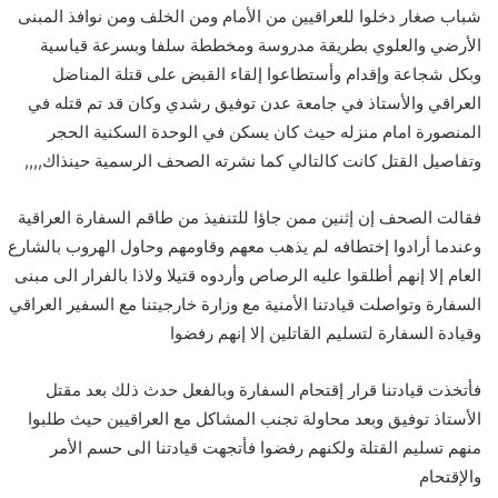
شباب صغار دخلوا للعراقيين من الأمام ومن الخلف ومن نوافذ المبنى
الأرضي والعلوي بطريقة مدروسة ومخططة سلفا وبسرعة قياسية
وبكل شجاعة وإقدام وأستطاعوا إلقاء القبض على قتلة المناضل
العراقي والأستاذ في جامعة عدن توفيق رشدي وكان قد تم قتله في
المنصورة امام منزله حيث كان يسكن في الوحدة السكنية الحجر
وتفاصيل القتل كانت كالتالي كما نشرته الصحف الرسمية حينذاك,,,,
فقالت الصحف إن إثنين ممن جاؤا للتنفيذ من طاقم السفارة العراقية
وعندما أرادوا إختطافه لم يذهب معهم وقاومهم وحاول الهروب بالشارع
العام إلا إنهم أطلقوا عليه الرصاص وأردوه قتيلا ولاذا بالفرار الى مبنى
السفارة وتواصلت قيادتنا الأمنية مع وزارة خارجيتنا مع السفير العراقي
وقيادة السفارة لتسليم القاتلين إلا إنهم رفضوا
فأتخذت قيادتنا قرار إقتحام السفارة وبالفعل حدث ذلك بعد مقتل
الأستاذ توفيق وبعد محاولة تجنب المشاكل مع العراقيين حيث طلبوا
منهم تسليم القتلة ولكنهم رفضوا فأتجهت قيادتنا الى حسم الأمر
والإقتحام