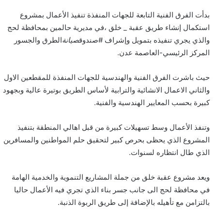
بدأت الفرق الفنية التابعة للجهات المنفذة تنفيذ الأعمال بمشروع
استكمال إنشاء طريق عقبة _ خلق ،في مديرية حالمين بمحافظة لحج
والذي يجري تنفيذه بتمويل وإشراف #صندوق
صيانة
الطرق والجسور
المركز الرئيسي-العاصمة عدن.
حيث باشرت الفرق الفنية والهندسية للجهات المنفذة للمقطعين الاول
والثاني الاعمال الانشائية والترابية لأساس الطريق بوتيرة عالية وبجهود
كبيرة بحسب المعايير الهندسية والفنية.
وتنفذ الأعمال وسط تسهيلات كبيرة من قبل اهالي المنطقة بتنفيذ
المشروع الذي يحظى بحرص كبير لتحقيق حلم المواطنين والمسافرين
الذي طال انتظاره لسنوات.
ويعد مشروع عقبة خلق من جملة المشاريع التنموية والخدمية الهامة
في محافظة لحج الى جانب جسر بناء الذي تجري فيه الأعمال حاليا
بالتزامن مع تأهيله بالإضافة إلى طريق الربوة الذنبة.