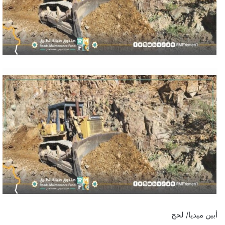
أبين ميديا/ لحج