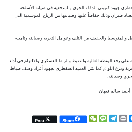
لسقطري جهود كتيبتي الدفاع الجوي والمدفعية في صيانة الأسلحة
قيلة من مدفعية عيار 100 ملم وعيار 85 ملم و مدفع 23 مضاد طيران وذلك حفاظاً عليها وصيانتها من الرياح الموسمية التي
يل والمتوسط والخفيف من التلف وعوامل التعريه وصيانته وتأمينه
على رفع اليقظة العالية والضبط والربط العسكري والالتزام في أداء
ربة ودرع اللواء, كما ثمّن العميد السقطري بجهود أفراد وصف ضباط
حري وصيانته.
 أحمد سالم قيهان
W
M
T
P
M
Post
Share
e
e
e
r
e