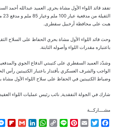
تفقد قائد اللواء الأول مشاة بحري, العميد عبدالله أحمد ا
الث
هبت على محافظة أرخبيل سقطرى.
وحث قائد اللواء الأول مشاة بحري الحفاظ على السلاح الثق
باعتباره مقدرات اللواء وأصوله الثابتة.
وشدّد العميد السقطري على كتيبتي الدفاع الجوي والمدفعية 
الواجب والشرف العسكري بأقتدار باعتبار الكتيبتين رأس الح
وضباط الكتيبتين في الحفاظ على سلاح اللواء الأول مشاة ب
شارك في الجولة التفقدية, نائب رئيس عمليات اللواء العقيد
مشــــاركـــة
F
G
L
W
C
L
P
E
T
F
l
m
i
h
o
i
i
m
w
a