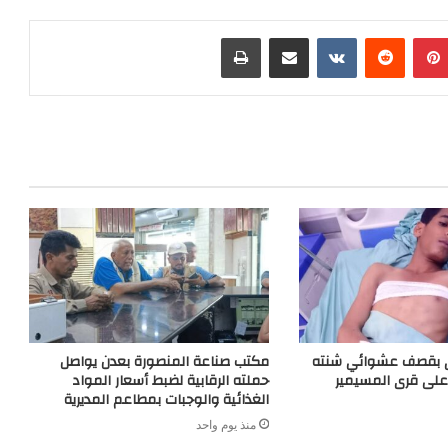
C
s
l
i
s
h
s
e
n
s
بينتيريست
مشاركة عبر البريد
طباعة
a
a
g
t
e
t
g
r
n
e
a
g
m
e
r
تى بقصف عشوائي شنته
مكتب صناعة المنصورة بعدن يواصل
على قرى المسيمير
حملته الرقابية لضبط أسعار المواد
الغذائية والوجبات بمطاعم المديرية
منذ يوم واحد