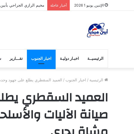
المخدرات.. آفة تهدد شباب 
الإثنين, يونيو 1 2026
أخبار عاجلة
الرئيسيــة
اخبـار دوليـة
اخبار الجنوب
تقـــارير
ش
الرئيسية
/
اخبار الجنوب
/
العميد السقطري يطلع على جهود وحدة صي
العميد السقطري يطل
صيانة الآليات والأسلحة
مشاة بحري