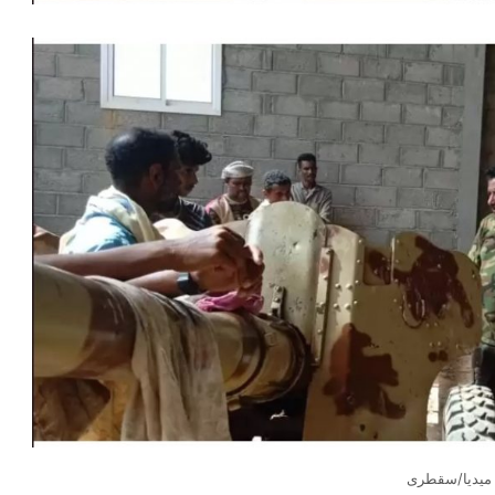
 ميديا/سقطرى