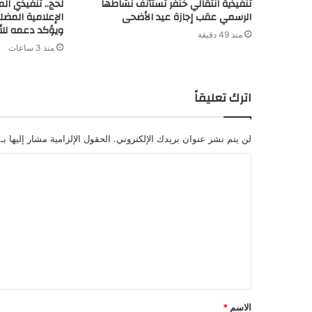
تنفيذية انتقالي خنفر تستأنف نشاطها
لحج.. تنفيذي ال
الرسمي عقب إجازة عيد الأضحى
الإعلامية المضل
ويؤكد دعمه للأج
منذ 49 دقيقة
منذ 3 ساعات
اترك تعليقاً
لن يتم نشر عنوان بريدك الإلكتروني.
الحقول الإلزامية مشار إليها بـ
ا
ل
ت
ع
ل
ي
ق
الاسم
*