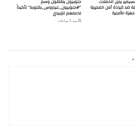
مسيمير يدين الحملات
جنوبيون يطلقون وسم
لة ضد قيادة أمن المديرية
“#جنوبيون_عيدروس_بقلوبنا” تأكيداً
هزة الأمنية
لدعمهم للزبيدي
منذ 5 ساعات
*