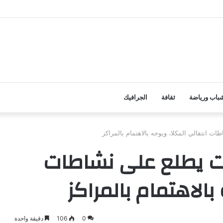
لضالع تُقِرّ اختيار رؤساء المراكز الاختبارية وتستكمل ترتيبات سير اختبارات الثانوية ال
باب ورياضة
ثقافة
الجرافيك
انتقالي المكلا، ويوجه بالاهتمام بالمراكز
ت يطلع على نشاطات
بالاهتمام بالمراكز
0
106
دقيقة واحدة