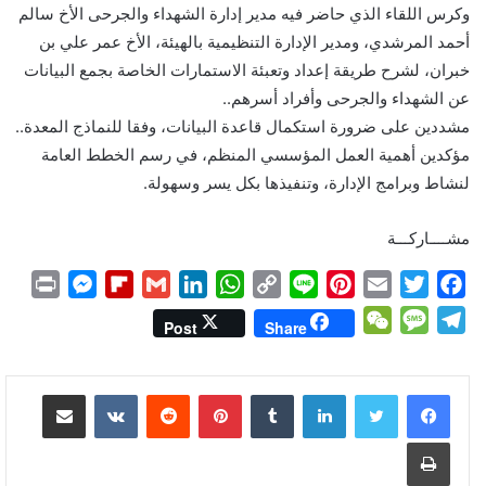
وكرس اللقاء الذي حاضر فيه مدير إدارة الشهداء والجرحى الأخ سالم
أحمد المرشدي، ومدير الإدارة التنظيمية بالهيئة، الأخ عمر علي بن
خبران، لشرح طريقة إعداد وتعبئة الاستمارات الخاصة بجمع البيانات
عن الشهداء والجرحى وأفراد أسرهم..
مشددين على ضرورة استكمال قاعدة البيانات، وفقا للنماذج المعدة..
مؤكدين أهمية العمل المؤسسي المنظم، في رسم الخطط العامة
لنشاط وبرامج الإدارة، وتنفيذها بكل يسر وسهولة.
مشــــاركـــة
P
M
F
G
L
W
C
L
P
E
T
F
r
e
l
m
i
h
o
i
i
m
w
a
W
M
T
Post
Share
i
s
i
a
n
a
p
n
n
a
i
c
e
e
e
n
s
p
i
k
t
y
e
t
i
t
e
C
s
l
لينكدإن
بينتيريست
مشاركة عبر البريد
t
e
b
l
e
s
L
e
l
t
b
h
s
e
n
o
d
A
i
r
e
o
a
a
g
طباعة
g
a
I
p
n
e
r
o
t
g
r
e
r
n
p
k
s
k