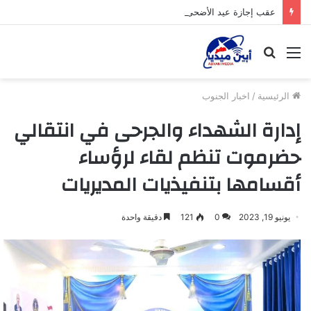
عقب إجازة عيد الأضحى المبارك.. مدير عام المنصورة يشيد بمستوى إنضباط الموظفين وإلتزامهم بالدوام الرسمي
القائمة
بحث
عن
الرئيسية
/
اخبار الجنوب
إدارة الشهداء والجرحى في انتقالي
حضرموت تنظم لقاء لرؤساء
أقسامها بتنفيذيات المديريات
يونيو 19, 2023
0
121
دقيقة واحدة