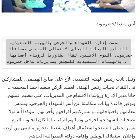
أبين ميديا /حضرموت
نظمت إدارة الشهداء والجرحى بالهيئة التنفيذية 
للقيادة المحلية للمجلس الانتقالي الجنوبي بمحافظة 
حضرموت، اليوم الاثنين، لقاء تشاوريا لرؤساء أقسامها 
بالهيئات التنفيذية للمجلس بمديريات ساحل حضرموت..
ونقل نائب رئيس الهيئة التنفيذية، الأخ علي صالح الهميمي، للمشاركين
في اللقاء، تحيات رئيس الهيئة، العميد الركن سعيد أحمد المحمدي..
حاثا مدير الإدارة ورؤساء الأقسام في المديريات، على تنظيم عملهم،
وتوفير قاعدة بيانات متكاملة عن أسر الشهداء والجرحى، وتلمس
معاناتهم واحتياجاتهم، ومشاركتهم أفراحهم وأحزانهم.. مؤكدا أنه لولا
تضحيات الشهداء والجرحى ودمائهم الزكية، لما كان الجنوب اليوم
يسير بخطى ثابتة نحو استكمال أهداف شعبنا، بتحرير ماتبقى من أرضه
وإعلان استقلاله الوطني وإقامة دولته الفيدرالية الحديثة..