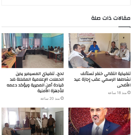
e
a
r
d
t
m
مقالات ذات صلة
تنفيذية انتقالي خنفر تستأنف
لحج.. تنفيذي المسيمير يدين
نشاطها الرسمي عقب إجازة عيد
الحملات الإعلامية المضللة ضد
الأضحى
قيادة أمن المديرية ويؤكد دعمه
للأجهزة الأمنية
منذ 18 ساعة
منذ 20 ساعة