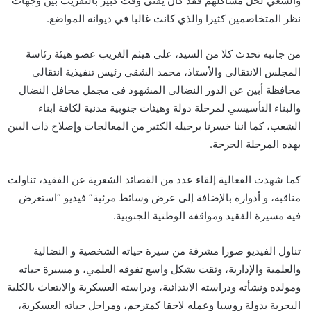
والسعي لحل مشاكلهم فقد كان يفنى وقت كبير بالتقريب بين وجهات
نظر المتخاصمين كثيرا والذي كانت غالبا في ديوانه المواضع.
من جانبه تحدث كلا من السيد، علي هيثم الغريب عضو هيئة رئاسة
المجلس الانتقالي والأستاذ، محمد الشقي رئيس تنفيذية انتقالي
محافظة أبين عن الدور النضالي المشهود في مجمل محافل النضال
والبناء التأسيسي لمرحلة دولة وهيئات جنوبية مدنية لكافة ابناء
الشعب، كما اننا خسرنا برحيله الكثير من المعالجات وإصلاح ذات البين
بهذه المرحلة الحرجة.
كما شهدت الفعالية إلقاء عدد من القصائد الشعرية عن الفقيد، تناولت
مناقبه، و أدواره بالإضافة إلى عرض وسائط مرئية” فيديو “استعرض
فيه مسيرة الفقيد ومواقفه الوطنية الجنوبية.
تناول الفيديو صورا مشرقة من سيرة حياته الشخصية و النضالية
والعلمية والإدارية، وثقت بشكل واسع تفوقه العلمي، و مسيرة حياته
ومولده ونشأته ودراسته الابتدائية، ودراسته العسكرية والابتعاث بالكلية
البحرية بدولة روسيا وعمله لاحقا كمترجم، ومراحل حياته العسكرية،