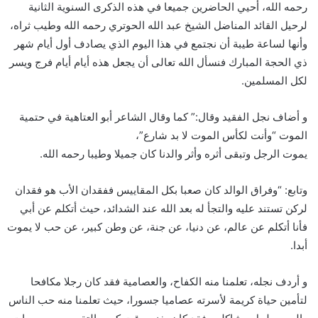
رحمه الله، أحيي الحاضرين جميعا في هذه الذكرى السنوية الثانية
لرحيل القائد المناضل الشيخ عبد الله الحوتري رحمه الله وطيب ثراه،
وأنها لساعة طيبة أن نجتمع في هذا اليوم الذي يصادف أول أيام شهر
ذي الحجة المبارك فنسأل الله تعالى أن يجعل هذه أيام أيام فرج ويسر
لكل المسلمين.
و أضاف نجل الفقيد وقال:” كما وقال الشاعر أبو العتاهية في حتمية
الموت “وأنت لكأس الموت لا بد شارع”،
يموت الرجل وتبقى أثره وأثر والدنا كان جميلا وطيبا رحمه الله.
وتابع: “وفراق الوالد كان صعبا بكل المقاييس ففقدان الأب هو فقدان
لركن تستند عليه والتجأ له بعد الله عند الشدائد، حيث أتكلم عن أبي
فأنا أتكلم عن عالم، عن دنيا، عن جنة، عن وطن كبير، عن حب لا يموت
أبدا.
و أردف نجله، تعلمنا منه الكفاح، والعصامية فقد كان رجلا مكافحا
لتأمين حياة كريمة لأسرته عصاميا جسورا، حيث تعلمنا منه حب الناس