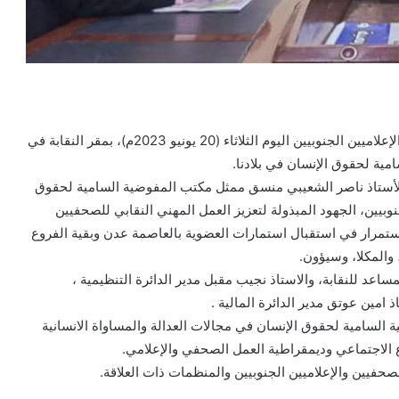
ألتقى الأستاذ/عيدروس عبدالله باحشوان نقيب الصحفيين والإعلاميين الجنوبيين اليوم الثلاثاء (20 يونيو 2023م)، بمقر النقابة في
ية لحقوق الإنسان في بلادنا.
ها الأستاذ ناصر الشعيبي منسق ممثل مكتب المفوضية السامية لحقوق
وبيين، الجهود المبذولة لتعزيز العمل المهني النقابي للصحفيين
ستمرار في استقبال استمارات العضوية بالعاصمة عدن وبقية الفروع
والمكلا، وسيؤون.
ساعد للنقابة، والاستاذ نجيب مقبل مدير الدائرة التنظيمية ،
 امين عوتق مدير الدائرة المالية .
 السامية لحقوق الإنسان في مجالات العدالة والمساواة الانسانية
ع الاجتماعي وديمقراطية العمل الصحفي والإعلامي.
لصحفيين والإعلاميين الجنوبيين والمنظمات ذات العلاقة.