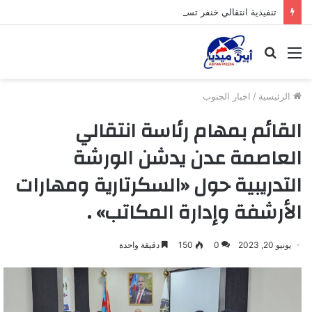
تنفيذية انتقالي خنفر تستأنف نشاطها الرسمي عقب إجازة عيد الأضحى
القائمة
بحث
عن
الرئيسية
/
اخبار الجنوب
القائم بمهام رئاسة انتقالي
العاصمة عدن يدشن الورشة
التدريبية حول «السكرتارية ومهارات
الأرشفة وإدارة المكاتب» .
يونيو 20, 2023
0
150
دقيقة واحدة