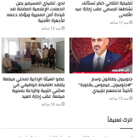
تنفيذية انتقالي خنفر تستأنف
لحج.. تنفيذي المسيمير يدين
نشاطها الرسمي عقب إجازة عيد
الحملات الإعلامية المضللة ضد
الأضحى
قيادة أمن المديرية ويؤكد دعمه
للأجهزة الأمنية
منذ 11 ساعة
منذ 13 ساعة
جنوبيون يطلقون وسم
عضو الهيئة الإدارية لمحلي ميفعة
“#جنوبيون_عيدروس_بقلوبنا”
يتفقد الانضباط الوظيفي في
تأكيداً لدعمهم للزبيدي
مكتبي التربية والزراعة بمديرية
ميفعة عقب إجازة العيد
منذ 15 ساعة
منذ 16 ساعة
اترك تعليقاً