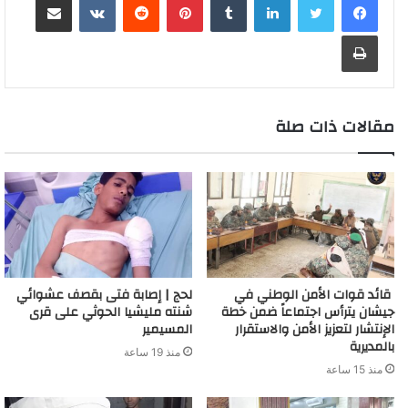
h
s
e
n
o
d
A
i
r
e
o
a
a
g
طباعة
g
a
I
p
n
e
r
o
t
g
r
e
r
n
p
k
s
k
e
a
r
d
t
m
مقالات ذات صلة
قائد قوات الأمن الوطني في
لحج | إصابة فتى بقصف عشوائي
جيشان يترأس اجتماعاً ضمن خطة
شنته مليشيا الحوثي على قرى
الإنتشار لتعزيز الأمن والاستقرار
المسيمير
بالمديرية
منذ 19 ساعة
منذ 15 ساعة