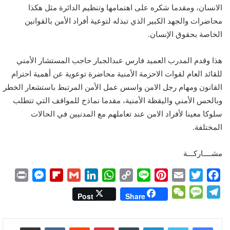
الانسان، ومقدما شكره على اهتمامها وتنظيم الدائرة مثل هكذا
محاضرات والجهد الكبير الذي تبذله لتوعية أفراد الأمن بالقوانين
الخاصة بحقوق الإنسان.
هذا وقدم المدرب العميد فارس عبدالجبار حاجب المستشار الأمني
للقائد العام لقوات الاحزمة الأمنية محاضرة توعوية عن أهمية احترام
القانون ومهام رجل الامن واسس عمل الأمن المرتبط باستشعار الخطر
وبالحس الأمني واليقظة الأمنية، مقدما نماذج للمواقف التي تتطلب
سلوكا معينا لأفراد الامن عند تعاملهم مع المدنيين في الحالات
المختلفة.
مشــــاركـــة
P
M
F
G
L
W
C
L
P
E
T
F
r
e
l
m
i
h
o
i
i
m
w
a
W
M
T
Post
Share
i
s
i
a
n
a
p
n
n
a
i
c
e
e
e
n
s
p
i
k
t
y
e
t
i
t
e
C
s
l
لينكدإن
بينتيريست
مشاركة عبر البريد
t
e
b
l
e
s
L
e
l
t
b