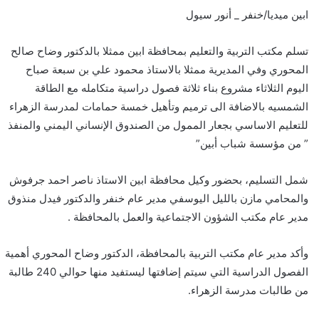
ابين ميديا/خنفر _ أنور سيول
تسلم مكتب التربية والتعليم بمحافظة ابين ممثلا بالدكتور وضاح صالح
المحوري وفي المديرية ممثلا بالاستاذ محمود علي بن سبعة صباح
اليوم الثلاثاء مشروع بناء ثلاثة فصول دراسية متكامله مع الطاقة
الشمسيه بالاضافة الى ترميم وتأهيل خمسة حمامات لمدرسة الزهراء
للتعليم الاساسي بجعار الممول من الصندوق الإنساني اليمني والمنفذ
” من مؤسسة شباب أبين”
شمل التسليم، بحضور وكيل محافظة ابين الاستاذ ناصر احمد جرفوش
والمحامي مازن بالليل اليوسفي مدير عام خنفر والدكتور فيدل منذوق
مدير عام مكتب الشؤون الاجتماعية والعمل بالمحافظة .
وأكد مدير عام مكتب التربية بالمحافظة، الدكتور وضاح المحوري أهمية
الفصول الدراسية التي سيتم إضافتها ليستفيد منها حوالي 240 طالبة
من طالبات مدرسة الزهراء.