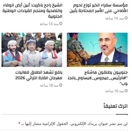
مؤسسة سفراء الخير توزع لحوم
الشيخ راجح باكريت: أبين أرض الوفاء
الأضاحي على الأسر المحتاجة بأبين
والتضحية ومنجم القيادات الوطنية
الجنوبية
منذ 14 ساعة
منذ 14 ساعة
جنوبيون يطلقون هاشتاج
يافع تشهد انطلاق فعاليات
“#الرئيس_عيدروس_لايساوم_بالجن
مهرجان القارة التراثي 2026
وب”
منذ 18 ساعة
منذ 16 ساعة
اترك تعليقاً
لن يتم نشر عنوان بريدك الإلكتروني.
الحقول الإلزامية مشار إليها بـ
*