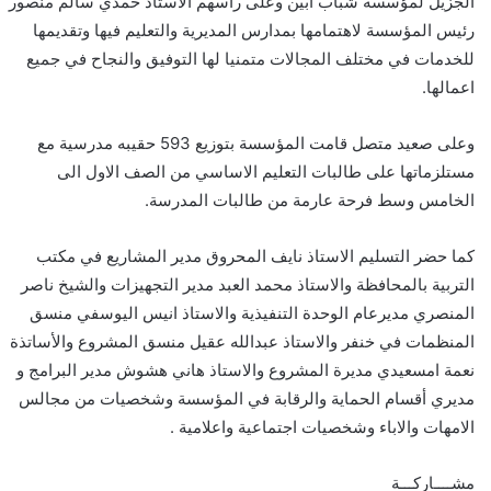
الجزيل لمؤسسة شباب ابين وعلى رأسهم الاستاذ حمدي سالم منصور
رئيس المؤسسة لاهتمامها بمدارس المديرية والتعليم فيها وتقديمها
للخدمات في مختلف المجالات متمنيا لها التوفيق والنجاح في جميع
اعمالها.
وعلى صعيد متصل قامت المؤسسة بتوزيع 593 حقيبه مدرسية مع
مستلزماتها على طالبات التعليم الاساسي من الصف الاول الى
الخامس وسط فرحة عارمة من طالبات المدرسة.
كما حضر التسليم الاستاذ نايف المحروق مدير المشاريع في مكتب
التربية بالمحافظة والاستاذ محمد العبد مدير التجهيزات والشيخ ناصر
المنصري مديرعام الوحدة التنفيذية والاستاذ انيس اليوسفي منسق
المنظمات في خنفر والاستاذ عبدالله عقيل منسق المشروع والأساتذة
نعمة امسعيدي مديرة المشروع والاستاذ هاني هشوش مدير البرامج و
مديري أقسام الحماية والرقابة في المؤسسة وشخصيات من مجالس
الامهات والاباء وشخصيات اجتماعية واعلامية .
مشــــاركـــة