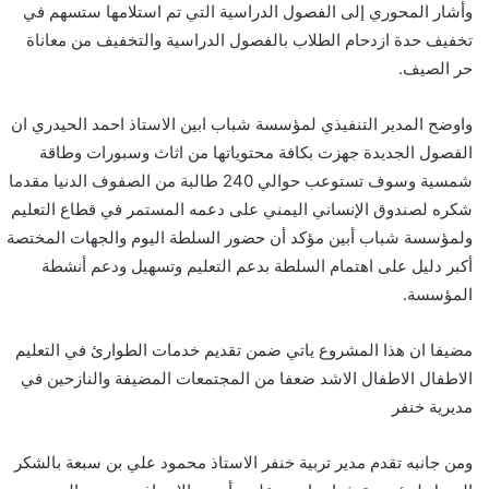
وأشار المحوري إلى الفصول الدراسية التي تم استلامها ستسهم في
تخفيف حدة ازدحام الطلاب بالفصول الدراسية والتخفيف من معاناة
حر الصيف.
واوضح المدير التنفيذي لمؤسسة شباب ابين الاستاذ احمد الحيدري ان
الفصول الجديدة جهزت بكافة محتوياتها من اثاث وسبورات وطاقة
شمسية وسوف تستوعب حوالي 240 طالبة من الصفوف الدنيا مقدما
شكره لصندوق الإنساني اليمني على دعمه المستمر في قطاع التعليم
ولمؤسسة شباب أبين مؤكد أن حضور السلطة اليوم والجهات المختصة
أكبر دليل على اهتمام السلطة بدعم التعليم وتسهيل ودعم أنشطة
المؤسسة.
مضيفا ان هذا المشروع ياتي ضمن تقديم خدمات الطوارئ في التعليم
الاطفال الاطفال الاشد ضعفا من المجتمعات المضيفة والنازحين في
مديرية خنفر
ومن جانبه تقدم مدير تربية خنفر الاستاذ محمود علي بن سبعة بالشكر