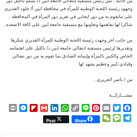
من جانبه : ثمن رئيس منسقية إنتقالي جامعة ابين د/ يسلم بالليل دور
وجهود رئيسة اللجنة الوطنية للمرأة في محافظة ابين أ/ خلود القديري
على ماتقوم به من دور ايجابي في تعزيز دور المرأة في المحافظة .
شاكرا لها تفاهمها وتعاونها مع منسقية جامعة ابين على كافة الاصعده .
من جانب اخر وجهت رئيسة اللجنة الوطنية للمرأة القديري شكرها
وتقديرها لرئيس منسقية انتقالي جامعة ابين د/ بالليل على اهتمامه
الخاص والكبير بالمرأة وإيمانه الصادق بما تقوم به من دور نضالي
وقيادي كبير وعظيم يشهد لها
من / ناصر الجريري .
مشــــاركـــة
P
M
F
G
L
W
C
L
P
E
T
F
r
e
l
m
i
h
o
i
i
m
w
a
W
M
T
Post
Share
i
s
i
a
n
a
p
n
n
a
i
c
e
e
e
n
s
p
i
k
t
y
e
t
i
t
e
C
s
l