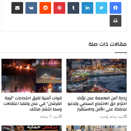
لينكدإن
بينتيريست
مشاركة عبر البريد
t
e
b
l
e
s
L
e
l
t
b
h
s
e
n
o
d
A
i
r
e
o
a
a
g
طباعة
g
a
I
p
n
e
r
o
t
g
r
e
r
n
p
k
s
k
e
a
r
d
t
m
مقالات ذات صلة
إدارة أمن العاصمة عدن تؤكد
قوات أمنية تفرق احتجاجات “ثورة
احترام حق الاحتجاج السلمي وتدعو
الفرشان” في عدن وتنفذ اعتقالات
للحفاظ على الأمن والاستقرار
وسط انتشار مكثف
منذ ساعة واحدة
منذ 11 ساعة