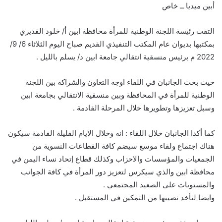
أبين ميديا ــ خاص
التقت رئيسة اللجنة الوطنية للمرأة محافظة ابين أ/ خلود القديري
بمكتبها بديوان عام المكتب التنفيذي القديم صباح اليوم الثلاثاء 6/ 9/
2022 م برئيس منسقية انتقالي جامعة ابين د/ يسلم بالليل .
حيث بحث الجانبان في اللقاء اوجه التعاون والشراكة بين اللجنة
الوطنية للمرأة في المحافظة وبين منسقية الانتقالي بجامعة ابين
وسبل تعزيزها وتطويرها خلال المرحلة القادمة .
كما أكدا الجانبان خلال اللقاء : انه وخلال الايام القليلة القادمة سيكون
هناك اجتماع ولقاء موسع سيضم كافة القطاعات النسوية من
الجمعيات والمؤسسات والاحزاب وكذلك قطاع إتحاد نساء اليمن في
محافظة ابين والذي سيكرس لتعزيز دور المرأة في كافة الجوانب
والمستويات على الصعيد المجتمعي .
وايضا لتأخذ نصيبها من التمكين في المستقبل .