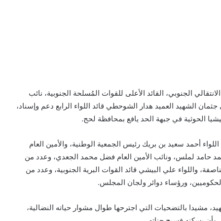
تقالي الجنوبي، القائد الأعلى للقوات المُسلحة الجنوبية، نائب
جثمان الشهيد العميد هدار الشوحطي قائد اللواء الرابع دعم وإسناد،
شيا الحوثية في جبهة الحد يافع بمحافظة لحج.
اللواء أحمد سعيد بن بريك رئيس الجمعية الوطنية، والأمين العام
مد حامد لملس، ونائب الأمين العام فضل محمد الجعدي، وعدد من
فة، واللواء علي البيشي قائد القوات البرية الجنوبية، وعدد من
الحكوميين، ورؤساء دوائر ولجان المجلس.
هيد، مشيدا بالتضحيات التي اجترحها طوال مشوار حياته النضالية،
، وأن يسكنه فسيح جناته.