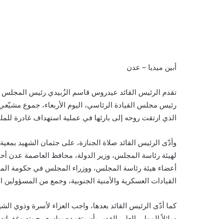
أبين ميديا – عدن
تقدم الرئيس القائد عيدروس قاسم الزُبيدي رئيس المجلس الان
رئيس مجلس القيادة الرئاسي، اليوم الأربعاء، جموع مشيّعي 
الذي ارتقت روحه إلى بارئها في عملية استهداف غادرة للملي
وأدّى الرئيس القائد صلاة الجنازة، على جثمان الشهيد بمعية 
لهيئة رئاسة المجلس، وزير الدولة، محافظ العاصمة عدن أح
أعضاء هيئة رئاسة المجلس، ووزراء المجلس في حكومة المناص
القيادات العسكرية والأمنية الجنوبية، وجمع من المسؤولين 
كما أدّى الرئيس القائد بعدها، واجب العزاء لأسرة وذوي الش
سائلاً المولى العلي القدير بأن يتغمده بواسع رحمته وغفرانه