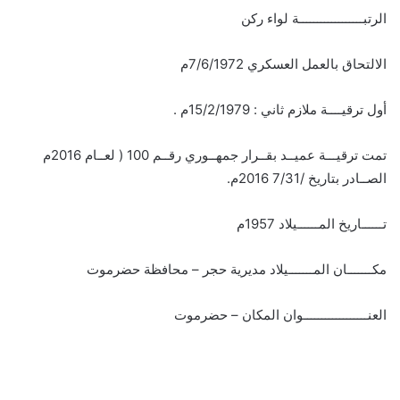
الرتبــــــــــــــــــة لواء ركن
الالتحاق بالعمل العسكري 7/6/1972م
أول ترقيــــة ملازم ثاني : 15/2/1979م .
تمت ترقيـــة عميــد بقــرار جمهــوري رقــم 100 ( لعــام 2016م
الصــادر بتاريخ /7/31 2016م.
تــــــاريخ المــــــيلاد 1957م
مكـــــــان المـــــــيلاد مديرية حجر – محافظة حضرموت
العنــــــــــــــــــوان المكان – حضرموت