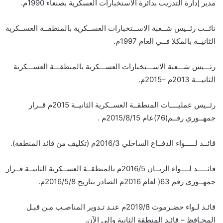
مدير إدارة التدريب بدائرة الاستخبارات العسكرية بصنعاء 1990م.
نائــب رئــيس شــعبة الاســتخبارات العســكرية بالمنطقــة العســكرية
الثانيــة بالمكلا فــي العام 1997م.
رئـــيس شـــعبة الاســـتخبارات العســـكرية بالمنطقـــة العســـكرية
الثانيـــة 2013م –2015م.
رئــيس عمليــــات المنطقــة العســكرية الثانيــة 2015م قــرار
جمهــوري رقــم(76)عام 2015/8/15م .
قائــد لـــــواء الدفــاع الساحلي 2016/3م (تكليف من قائد المنطقة).
قائـــــد لــــواء الريــان 2016/5م بالمنطقــة العســكرية الثانيــة قــرار
جمهــوري رقم 63( لعام 2016م الصادر بتاريخ 2016/5/8م.
قائـد لـواء حضـرموت 2019/8م عنـد تـدوير المناصـب مـن قبـل
المحـافظ – قائـد المنطقة الثانية وإلى الآن.