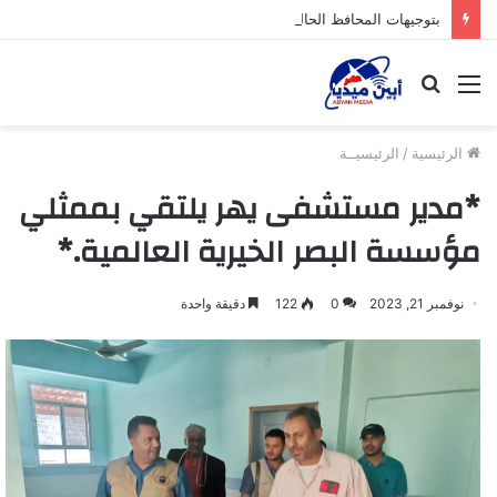
بتوجيهات المحافظ الحالمي ، وكيل أول محافظة لحج يراقب الانضباط الوظيفي عقب إجازة عيد الأضحى…
القائمة
بحث
عن
الرئيسية
/
الرئيسيــة
*مدير مستشفى يهر يلتقي بممثلي
مؤسسة البصر الخيرية العالمية.*
نوفمبر 21, 2023
0
122
دقيقة واحدة