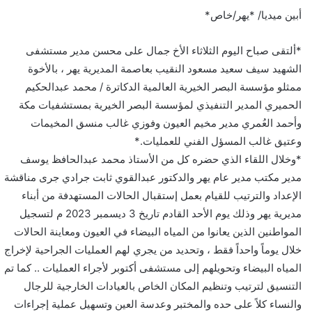
أبين ميديا/ *يهر/خاص*
*ألتقى صباح اليوم الثلاثاء الأخ جمال على محسن مدير مستشفى
الشهيد سيف سعيد مسعود النقيب بعاصمة المديرية يهر ، بالأخوة
ممثلو مؤسسة البصر الخيرية العالمية الدكاترة / محمد عبدالحكيم
الحميري المدير التنفيذي لمؤسسة البصر الخيرية بمستشفيات مكة
وأحمد العُمري مدير مخيم العيون وفوزي غالب منسق المخيمات
وعتيق غالب المسؤل الفني للعمليات.*
*وخلال اللقاء الذي حضره كل من الأستاذ محمد عبدالحافظ يوسف
مدير مكتب مدير عام يهر والدكتور عبدالقوي ثابت جرادي جرى مناقشة
الإعداد والترتيب للقيام بعمل إستقبال الحالات المستهدفة من أبناء
مديرية يهر وذلك يوم الأحد القادم تاريخ 3 ديسمبر 2023 م لتسجيل
المواطنين الذين يعانوا من المياه البيضاء في العيون ومعاينة الحالات
خلال يوماً واحداً فقط ، وتحديد من يجري لهم العمليات الجراحية لإخراج
المياه البيضاء وتحويلهم إلى مستشفى أكتوبر لأجراء العمليات .. كما تم
التنسيق لترتيب وتنظيم المكان الخاص بالعيادات الخارجية للرجال
والنساء كلاً على حده والمختبر وعدسة العين وتسهيل عملية إجراءات