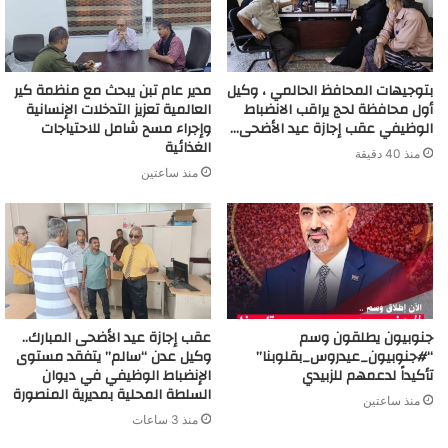
بتوجيهات المحافظ الحالمي ، وكيل
مدير عام تبن يبحث مع منظمة كير
أول محافظة لحج يراقب الانضباط
العالمية تعزيز التدخلات الإنسانية
الوظيفي عقب إجازة عيد الأضحى…
وإجراء مسح شامل للاحتياجات
الغذائية
منذ 40 دقيقة
منذ ساعتين
جنوبيون يطلقون وسم
عقب إجازة عيد الأضحى المبارك..
“#جنوبيون_عيدروس_بقلوبنا”
وكيل عدن “سالم” يتفقد مستوى
تأكيداً لدعمهم للزبيدي
الإنضباط الوظيفي في ديوان
السلطة المحلية بمديرية المنصورة
منذ ساعتين
منذ 3 ساعات