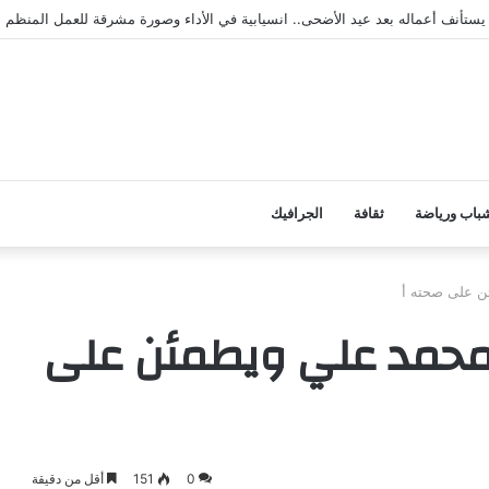
محافظة أبين
باب ورياضة
ثقافة
الجرافيك
ن على صحته أ
 محمد علي ويطمئن على
0
151
أقل من دقيقة