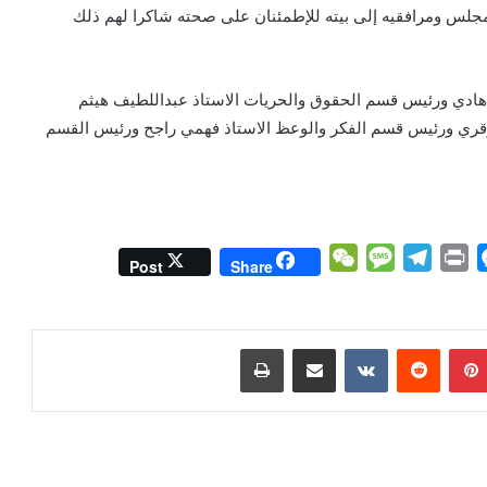
مجلس ومرافقيه إلى بيته للإطمئنان على صحته شاكرا لهم ذلك
هادي ورئيس قسم الحقوق والحريات الاستاذ عبداللطيف هيثم
وقري ورئيس قسم الفكر والوعظ الاستاذ فهمي راجح ورئيس القسم
W
M
T
P
M
Post
Share
e
e
e
r
e
C
s
l
i
s
h
s
e
n
s
بينتيريست
مشاركة عبر البريد
طباعة
a
a
g
t
e
t
g
r
n
e
a
g
m
e
r