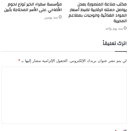
مكتب صناعة المنصورة بعدن
مؤسسة سفراء الخير توزع لحوم
يواصل حملته الرقابية لضبط أسعار
الأضاحي على الأسر المحتاجة بأبين
المواد الغذائية والوجبات بمطاعم
منذ يومين
المديرية
منذ يوم واحد
اترك تعليقاً
لن يتم نشر عنوان بريدك الإلكتروني.
الحقول الإلزامية مشار إليها بـ
*
ا
ل
ت
ع
ل
ي
ق