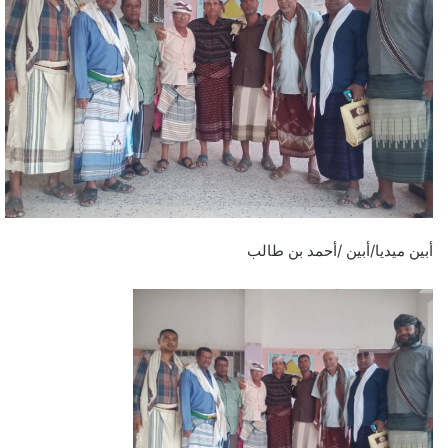
أبين ميديا/أبين /أحمد بن طالب