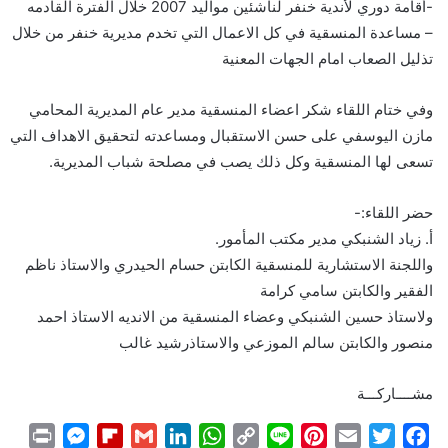
-أقامة دوري لأندية خنفر لناشئين مواليد 2007 خلال الفترة القادمه
– مساعدة المنسقية في كل الاعمال التي تخدم مديرية خنفر من خلال
تذليل الصعاب امام الجهات المعنية
وفي ختام اللقاء شكر اعضاء المنسقية مدير عام المديرية المحامي
مازن اليوسفي على حسن الاستقبال ومساعدته لتحقيق الاهداف التي
تسعى لها المنسقية وكل ذلك يصب في مصلحة شباب المديرية.
حضر اللقاء:-
أ. زياد الشنبكي مدير مكتب المأمور.
واللجنة الاستشارية للمنسقية الكابتن حسام الحيدري والاستاذ ناظم
الفقير والكابتن سامي كرامة
ولاستاذ حسين الشنبكي وعضاء المنسقية من الانديه الاستاذ احمد
منصور والكابتن سالم الموزعي والاستاذرشيد غالب
مشــــاركـــة
P
M
F
G
L
W
C
L
P
E
T
F