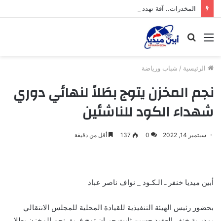
المخدرات.. آفة تهدد شباب محافظة أبين
القائمة
بحث
عن
الرئيسية
/
شباب ورياضة
نجم المخزن يتوج بطَلاً لنهائي دوري
شهداء الكود للناشئين
سبتمبر 14, 2022
0
137
أقل من دقيقة
أبين ميديا خنفر ـ الـكـود _ نواف ناصر عباد
بحضور رئيس الهيئة التنفيذية للقيادة المحلية للمجلس الانتقالي
بمديرية خنفر العقيد حسين ثابت جبران توج فريق نجم المخزن بطلا