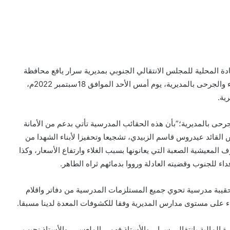
ادة المحلية للمجلس الانتقالي الجنوبي بمديرية سرار يافع محافظة
أبين، والأستاذ عبد الوهاب فضل العمري رئيس إدارة الشهداء والجرحى بالمديرية، يوم أمس الأحد الموافق 18سبتمبر 2022م،
ية.
رحى بالمديرية؛”بأن هذه الحقائب المدرسية تأتي بدعم من الأمانة
 القائد عيدروس قاسم الزبيدي، تشجيعا وتحفيزا لأبناء الشهدا من
لمعيشية الصعبة التي يعانونها بسبب الغلاء وارتفاع الأسعار، وكذا
داء للجنوب وقضيته العادلة ورووا بدمائهم ثراه الطاهر.
اف العمري؛ أن عدد الحقائب المدرسية بلغت نحو397 حقيبة مدرسية تحوي جميع المستلزمات المدرسية من دفاتر واقلام
اء على مستوى مدارس المديرية وفقا للكشوفات المعدة لدينا مسبقا.
 المالية بانتقالي سرار، والأستاذ فهمي الملعسي، والأستاذ نجيب