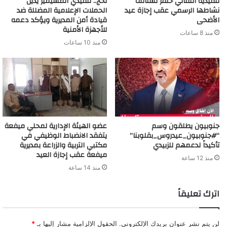
تنفيذية انتقالي خنفر تستأنف
لحج.. تنفيذي المسيمير يدين
نشاطها الرسمي عقب إجازة عيد
الحملات الإعلامية المضللة ضد
الأضحى
قيادة أمن المديرية ويؤكد دعمه
للأجهزة الأمنية
منذ 8 ساعات
منذ 10 ساعات
جنوبيون يطلقون وسم
عضو الهيئة الإدارية لمحلي ميفعة
“#جنوبيون_عيدروس_بقلوبنا”
يتفقد الانضباط الوظيفي في
تأكيداً لدعمهم للزبيدي
مكتبي التربية والزراعة بمديرية
ميفعة عقب إجازة العيد
منذ 12 ساعة
منذ 14 ساعة
اترك تعليقاً
لن يتم نشر عنوان بريدك الإلكتروني.
الحقول الإلزامية مشار إليها بـ
*