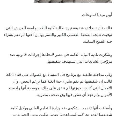
أبين ميديا /منوعات
قالت نادية صلاح، شقيقة نيرة طالبة كلية الطب جامعة العريش التي
توفيت نتيجة الضغط النفسي الكبير والتنمر بها إن أختها لم تقم بشراء
حبة القمح السامة.
وشكرت نادية النيابة العامة في مصر لاتخاذها إجراءات قانونية ضد
مروّجي الشائعات التي تستهدف شقيقتها.
وفي مداخلة هاتفية مع برنامج فى المساء مع قصواء، على قناة cbc،
قالت إن شقيقتها لم تقم بشراء حبة الغلة كما يزعم البعض، وأن
الأموال التي كانت بحوزتها لم تنفق على ذلك، موضحة أنها راجعت
الأموال ولم تجد أي نقص فيها وق صحف مصرية.
وأضافت أنها تقدمت بشكوى ضد وزارة التعليم العالي ووكيل كلية
شقيقتها لعدم تحركهم لمساعدتها عندما طلبت منهم الحماية من