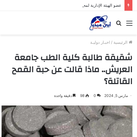
عضو الهيئة الإدارية لمحلي ميفعة يتفقد الانضباط الوظيفي في مكتبي التربية والزراعة بمديرية ميفعة عقب إجازة العيد
القائمة
بحث
عن
الرئيسية
/
اخبـار دوليـة
شقيقة طالبة كلية الطب جامعة
العريش.. ماذا قالت عن حبة القمح
القاتلة؟
مارس 5, 2024
0
98
دقيقة واحدة