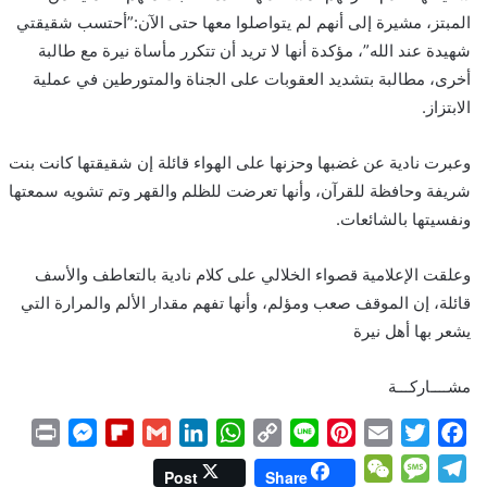
المبتز، مشيرة إلى أنهم لم يتواصلوا معها حتى الآن:”أحتسب شقيقتي
شهيدة عند الله”، مؤكدة أنها لا تريد أن تتكرر مأساة نيرة مع طالبة
أخرى، مطالبة بتشديد العقوبات على الجناة والمتورطين في عملية
الابتزاز.
وعبرت نادية عن غضبها وحزنها على الهواء قائلة إن شقيقتها كانت بنت
شريفة وحافظة للقرآن، وأنها تعرضت للظلم والقهر وتم تشويه سمعتها
ونفسيتها بالشائعات.
وعلقت الإعلامية قصواء الخلالي على كلام نادية بالتعاطف والأسف
قائلة، إن الموقف صعب ومؤلم، وأنها تفهم مقدار الألم والمرارة التي
يشعر بها أهل نيرة
مشــــاركـــة
P
M
F
G
L
W
C
L
P
E
T
F
r
e
l
m
i
h
o
i
i
m
w
a
W
M
T
Post
Share