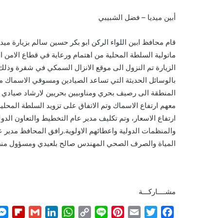
أبين ميديا – فضل الشبيبي
قام محافظ ابين اللواء الركن ابو بكر حسين سالم بزيارة ميد
ماتولية السلطة المحلية من اهتمام ورعاية في قطاع الامن ال
الزيارة تم النزول الى موقع الانزال السمكي في شقرة وذل
بالوسائل الحديثة التي تساعد الصيادين ومسوقي الاسماك م
المنطقة الى رصيف بحري ومناوبيين بحريين لارشاد صيادي 
معهم ارتفاع الاسماك وتم الاتفاق على تزويد السلطة المحل
ارتفاع الاسعار، وتم تكليف مدير عام التخطيط والتعاون الد
والمنظمات الدولية واعطائهم الاولوية.رافق المحافظ مدير
المياة والصرف الصحي المهندس صالح بلعيدي ومسؤول من
مشــــاركـــة
F
G
L
W
C
L
P
E
T
F