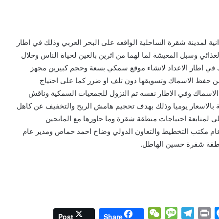
انية لمدينة شقرة الساحلية الواقعه على البحر العربي وذلك في اطار
غذائي وسبل المعيشة لما لهما من اثرين بالغين لحياة الناس وخلال
ك في اطار الاعداد لانشاء موقع سمكي بسعة وحجم كبيرين مجهز
ن حفظ الاسماك وتسويقها دون تلف او ضرر كما على احتياج
الاسماك وفي الاطار نفسه تم النزول للجمعيات السمكية وناقش
ية بالاسعار يوميا وذلك بهدف تحجيم هامش الربح والتخفيف عن كاهل
ولي لمتابعة احتياجات منطقة شقرة وما جاورها مع المانحين
 عام مكتب التخطيط والتعاون الدولي وضاح احمد حماص ومدير عام
طقة شقرة حسين الهاطل.
W
M
T
P
M
Post
Share