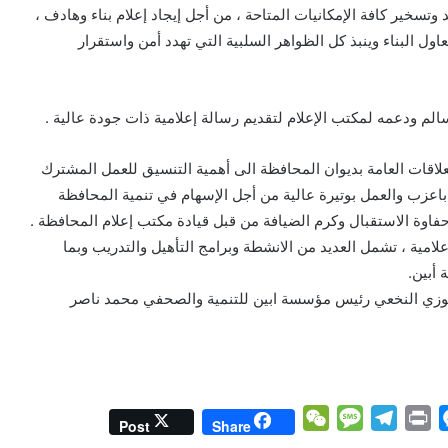
تسخير كافة الإمكانيات المتاحة ، من أجل إيجاد إعلام بناء وهادف ،
ول البناء وينبذ كل الظواهر السلبية التي تهدد أمن واستقرار
لم ودعمه لمكتب الإعلام لتقديم رسالة إعلامية ذات جودة عالية .
لعلاقات العامة بديوان المحافظة الى أهمية التنسيق للعمل المشترك
باعزب والعمل بوتيرة عالية من أجل الإسهام في تنمية المحافظة
حفاوة الاستقبال وكرم الضيافة من قبل قيادة مكتب إعلام المحافظة .
امية ، تشمل العديد من الانشطة وبرامج التأهيل والتدريب وبما
أبين.
ر فوزي النخعي رئيس مؤسسة ابين للتنمية والصحفي محمد ناصر
W
M
T
P
M
Post
Share
e
e
e
r
e