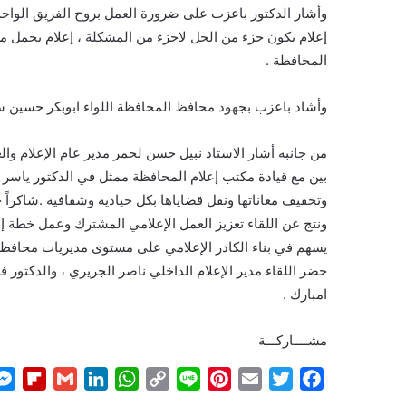
وأشار الدكتور باعزب على ضرورة العمل بروح الفريق الواحد و
إعلام يكون جزء من الحل لاجزء من المشكلة ، إعلام يحمل معا
المحافظة .
وأشاد باعزب بجهود محافظ المحافظة اللواء ابوبكر حسين سا
من جانبه أشار الاستاذ نبيل حسن لحمر مدير عام الإعلام وا
بين مع قيادة مكتب إعلام المحافظة ممثل في الدكتور ياسر 
وتخفيف معاناتها ونقل قضاياها بكل حيادية وشفافية .شاكراً 
ونتج عن اللقاء تعزيز العمل الإعلامي المشترك وعمل خطة إعل
يسهم في بناء الكادر الإعلامي على مستوى مديريات محافظة 
حضر اللقاء مدير الإعلام الداخلي ناصر الجريري ، والدكتو
امبارك .
مشــــاركـــة
F
G
L
W
C
L
P
E
T
F
l
m
i
h
o
i
i
m
w
a