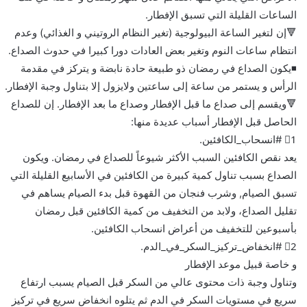
الساعات القليلة التي تسبق الإفطار.
🔻إن لتغير الساعة البيولوجية (تغير النظام الروتيني و الغذائي) وعدم
انتظام ساعات النوم وتغير بعض العادات دورا كبيرا في حدوث الصداع.
◾️يكون الصداع في رمضان ذو طبيعة حادة نابضة و يتركز في مقدمة
الرأس و يستمر من ساعة إلى ساعتين ولايزول إلا بتناول وجبة الإفطار.
🔻ويقسم إلى صداع ما قبل الإفطار وصداع ما بعد الإفطار. إن للصداع
الحاصل قبل الإفطار أسباب عديدة منها:
1⃣ #انسحاب_الكافئين.
يعد نقص الكافئين السبب الأكثر شيوعاً للصداع في رمضان. ويكون
الصداع بسبب تناول كمية كبيرة من الكافئين في الأسابيع القليلة التي
تسبق الصيام, وشرب فنجان من القهوة قبل بدء الصيام يساهم في
تقليل الصداع، ولابد من التخفيف من كمية الكافئين قبل رمضان
بأسبوعين للتخفيف من أعراض انسحاب الكافئين.
2⃣ #انخفاض_تركيز_السكر_في_الدم.
و خاصة قبيل موعد الإفطار
وتناول وجبة ذات محتوى عالي من السكر قبل الصيام يسبب ارتفاع
سريع في مستويات السكر في الدم ثم يتلوه انخفاض سريع في تركيز