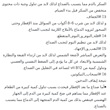
السكر بالدم مما يتسبب بالصداع لذلك لابد من تناول وجبة ذات محتوى
منخفض من السكر قبل بدء الصيام.
3⃣ #الجفاف.
و لذلك لابد من شرب 6-8 أكواب من السوائل منذ الإفطار وحتى
السحور لتزويد الدماغ باﻷملاح اللازمة لتجنب الصداع.
4⃣ #قلة_النوم_و_النوم_المتقطع.
لذلك لابد من تنظيم النوم لتجنب الصداع.
5⃣ #التعب_و_الإجهاد.
والتعرض المباشر لأشعة الشمس لذلك لابد من ارتداء القبعة والنظارة
الشمسية والابتعاد عن كل ما يؤدي إلى الضغط النفسي والعصبي
وتناول كمية من vit B12 لتساعد في التقليل من الصداع.
6⃣ #انسحاب_النيكوتين.
نتيجة إيقاف التدخين.
◾️أما صداع ما بعد الإفطار فيحدث بسبب تناول كمية كبيرة من الطعام
عند الإفطار مما يساهم في ضخ كمية كبيرة من الدم إلى الجهاز
الهضمي فينقص بذلك من كمية الدم المتجهة إلى الدماغ مما يتسبب
بالصداع.