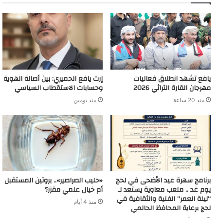
يافع تشهد انطلاق فعاليات
إرث يافع الحميري: بين أصالة الهوية
مهرجان القارة التراثي 2026
وحسابات الاستقطاب السياسي
منذ 20 ساعة
منذ يومين
برنامج سهرة عيد الأضحى في لحج
«حليب الصراصير».. بروتين المستقبل
يوم غد .. ملعب معاوية يستعد لـ
أم خيال علمي مقزز؟
“ليلة العمر” الفنية والثقافية في
منذ 4 أيام
لحج برعاية المحافظ الحالمي