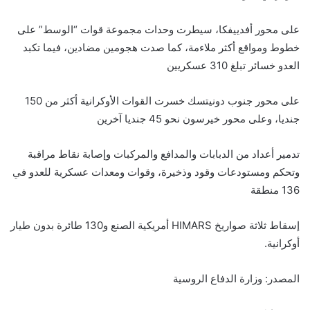
على محور أفدييفكا، سيطرت وحدات مجموعة قوات “الوسط” على
خطوط ومواقع أكثر ملاءمة، كما صدت هجومين مضادين، فيما تكبد
العدو خسائر تبلغ 310 عسكريين
على محور جنوب دونيتسك خسرت القوات الأوكرانية أكثر من 150
جنديا، وعلى محور خيرسون نحو 45 جنديا آخرين
تدمير أعداد من الدبابات والمدافع والمركبات وإصابة نقاط مراقبة
وتحكم ومستودعات وقود وذخيرة، وقوات ومعدات عسكرية للعدو في
136 منطقة
إسقاط ثلاثة صواريخ HIMARS أمريكية الصنع و130 طائرة بدون طيار
أوكرانية.
المصدر: وزارة الدفاع الروسية