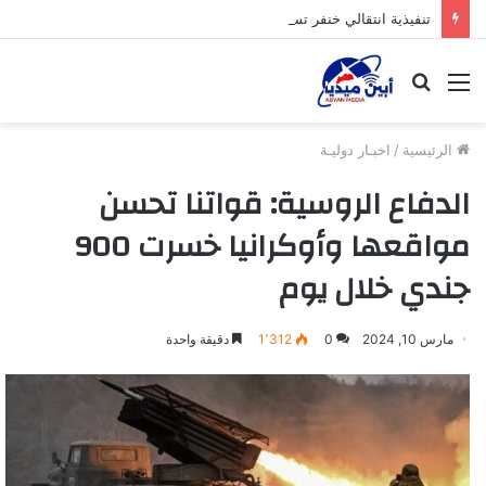
تنفيذية انتقالي خنفر تستأنف نشاطها الرسمي عقب إجازة عيد الأضحى
القائمة
بحث
عن
الرئيسية
/
اخبـار دوليـة
الدفاع الروسية: قواتنا تحسن
مواقعها وأوكرانيا خسرت 900
جندي خلال يوم
مارس 10, 2024
0
1٬312
دقيقة واحدة