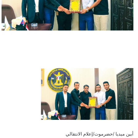
أبين ميديا /حضرموت/إعلام الانتقالي