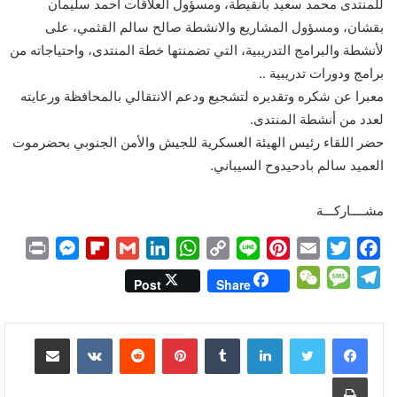
للمنتدى محمد سعيد بانقيطة، ومسؤول العلاقات أحمد سليمان
بقشان، ومسؤول المشاريع والانشطة صالح سالم القثمي، على
لأنشطة والبرامج التدريبية، التي تضمنتها خطة المنتدى، واحتياجاته من
برامج ودورات تدريبية ..
معبرا عن شكره وتقديره لتشجيع ودعم الانتقالي بالمحافظة ورعايته
لعدد من أنشطة المنتدى.
حضر اللقاء رئيس الهيئة العسكرية للجيش والأمن الجنوبي بحضرموت
العميد سالم بادحيدوح السيباني.
مشــــاركـــة
P
M
F
G
L
W
C
L
P
E
T
F
r
e
l
m
i
h
o
i
i
m
w
a
W
M
T
Post
Share
i
s
i
a
n
a
p
n
n
a
i
c
e
e
e
n
s
p
i
k
t
y
e
t
i
t
e
C
s
l
لينكدإن
بينتيريست
مشاركة عبر البريد
t
e
b
l
e
s
L
e
l
t
b
h
s
e
n
o
d
A
i
r
e
o
a
a
g
طباعة
g
a
I
p
n
e
r
o
t
g
r