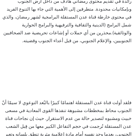
رائدة في تقديم محتوى رمضاني هادف من داخل أرض الجنوب
وبإمكانيات محدودة. متطرقين إلى الأهمية التي جاء بها التنوع الفريد
في محتوى خارطة قناة عدن المستقلة البرامجية لشهر رمضان، والذي
شمل البرامج (الدينية والثقافية والترفيهية والبرامج الحوارية
والوثائقية).محذرين من أي حملات أو إشاعات تحريضية ضد الصحافيين
الجنوبيين، والإعلام الجنوبي، من قبل أعداء الجنوب وقضيته.
فلقد أولت قناة عدن المستقلة اهتمامًا كبيرًا بالبُعد التوعوي لا سيمّا أنّ
الجنوب محاط بمخططات مشبوهة تنفذها القوى المعادية في مسعى
خبيث ومشبوه لتصدير حالة من عدم الاستقرار. حيث إن نجاحات قناة
عدن المستقلة تُرجمت في حجم التفاعل الكبير معها من قِبل الشعب
الجنوبي، بعدما وجد نفسه أمام مادة إعلامية مثرية تنطق بلسانه وتعبر