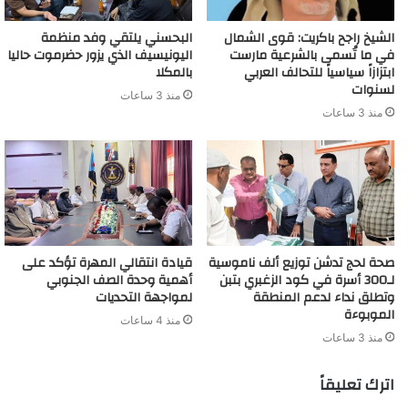
الشيخ راجح باكريت: قوى الشمال
البحسني يلتقي وفد منظمة
في ما تُسمى بالشرعية مارست
اليونيسيف الذي يزور حضرموت حاليا
ابتزازاً سياسياً للتحالف العربي
بالمكلا
لسنوات
منذ 3 ساعات
منذ 3 ساعات
صحة لحج تدشن توزيع ألف ناموسية
قيادة انتقالي المهرة تؤكد على
لـ300 أسرة في كود الزغبري بتبن
أهمية وحدة الصف الجنوبي
وتطلق نداء لدعم المنطقة
لمواجهة التحديات
الموبوءة
منذ 4 ساعات
منذ 3 ساعات
اترك تعليقاً