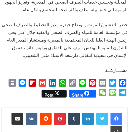
المحلية وتحسين خدمات الصرف الصحي في المديرية، وتعزيز الجهود
الرامية الى خلق بيئة انظف واكثر صحة للمجتمع بشكل عام.
حضر التدشين/ المهندس وضاح حيدرة مدير التخطيط والصرف الصحي
في مؤسسة العامة للمياه والصرف الصحي والعقيد جلال علي يحي
رئيس الهيئة العليا للجان المجتمعية بالمديرية ومستشار المدير العام
للشؤون الفنية المهندس سيف علي القطوي ورئيس دائرة حقوق
الإنسان في تنفيذية انتقالي دارسعد الاستاذ مثنى الشعيبي.
مشــــاركـــة
P
M
F
G
L
W
C
L
P
E
T
F
r
e
l
m
i
h
o
i
i
m
w
a
W
M
T
Post
Share
i
s
i
a
n
a
p
n
n
a
i
c
e
e
e
n
s
p
i
k
t
y
e
t
i
t
e
C
s
l
لينكدإن
بينتيريست
مشاركة عبر البريد
t
e
b
l
e
s
L
e
l
t
b
h
s
e
n
o
d
A
i
r
e
o
a
a
g
طباعة
g
a
I
p
n
e
r
o
t
g
r