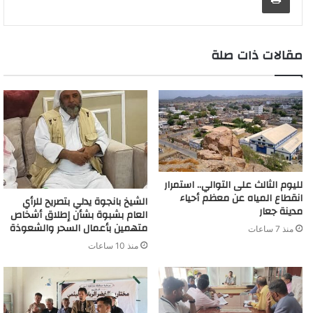
e
r
n
p
k
s
k
e
a
r
d
t
m
مقالات ذات صلة
لليوم الثالث على التوالي.. استمرار
انقطاع المياه عن معظم أحياء
الشيخ بانجوة يدلي بتصريح للرأي
مدينة جعار
العام بشبوة بشأن إطلاق أشخاص
متهمين بأعمال السحر والشعوذة
منذ 7 ساعات
منذ 10 ساعات