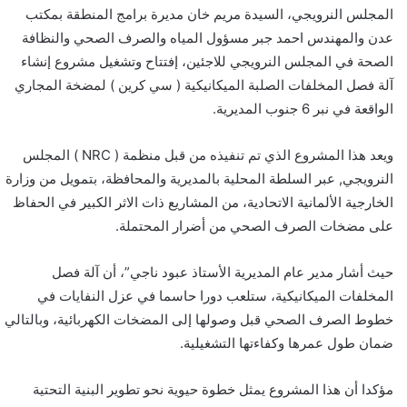
المجلس النرويجي، السيدة مريم خان مديرة برامج المنطقة بمكتب
عدن والمهندس احمد جبر مسؤول المياه والصرف الصحي والنظافة
الصحة في المجلس النرويجي للاجئين، إفتتاح وتشغيل مشروع إنشاء
آلة فصل المخلفات الصلبة الميكانيكية ( سي كرين ) لمضخة المجاري
الواقعة في نبر 6 جنوب المديرية.
ويعد هذا المشروع الذي تم تنفيذه من قبل منظمة ( NRC ) المجلس
النرويجي, عبر السلطة المحلية بالمديرية والمحافظة، بتمويل من وزارة
الخارجية الألمانية الاتحادية، من المشاريع ذات الاثر الكبير في الحفاظ
على مضخات الصرف الصحي من أضرار المحتملة.
حيث أشار مدير عام المديرية الأستاذ عبود ناجي”، أن آلة فصل
المخلفات الميكانيكية، ستلعب دورا حاسما في عزل النفايات في
خطوط الصرف الصحي قبل وصولها إلى المضخات الكهربائية، وبالتالي
ضمان طول عمرها وكفاءتها التشغيلية.
مؤكدا أن هذا المشروع يمثل خطوة حيوية نحو تطوير البنية التحتية