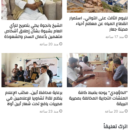
لليوم الثالث على التوالي.. استمرار
انقطاع المياه عن معظم أحياء
الشيخ بانجوة يدلي بتصريح للرأي
مدينة جعار
العام بشبوة بشأن إطلاق أشخاص
متهمين بأعمال السحر والشعوذة
منذ 17 ساعة
منذ 20 ساعة
“الداؤودي” يوجه بضبط كافة
برعاية محافظ أبين.. مكتب الإعلام
المنشآت التجارية المخالفة بمديرية
ينظم لقاءً تشاوريا للإعلاميين في
البريقة
مديريات يافع تحت شعار أبين أولا
منذ 20 ساعة
منذ 23 ساعة
اترك تعليقاً