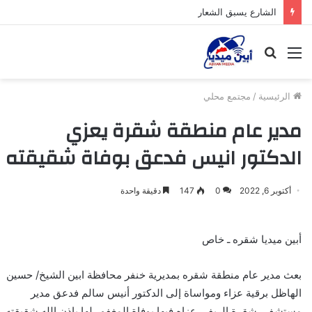
الشارع يسبق الشعار
القائمة
بحث
عن
الرئيسية
/
مجتمع محلي
مدير عام منطقة شقرة يعزي
الدكتور انيس فدعق بوفاة شقيقته
أكتوبر 6, 2022
0
147
دقيقة واحدة
أبين ميديا شقره ـ خاص
بعث مدير عام منطقة شقره بمديرية خنفر محافظة ابين الشيخ/ حسين
الهاظل برقية عزاء ومواساة إلى الدكتور أنيس سالم فدعق مدير
مستشفى شقرة الريفي عزاه فيها بوفاة المغفور لها بإذن الله شقيقته