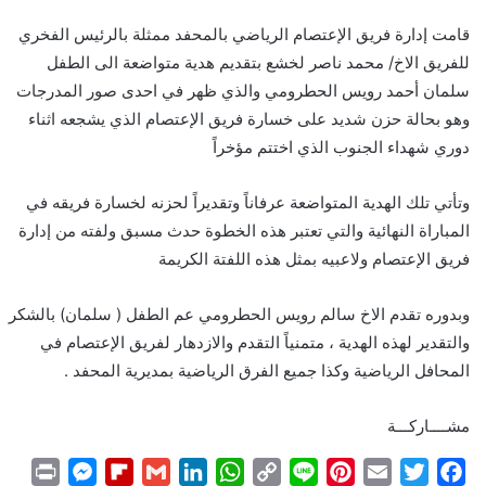
قامت إدارة فريق الإعتصام الرياضي بالمحفد ممثلة بالرئيس الفخري
للفريق الاخ/ محمد ناصر لخشع بتقديم هدية متواضعة الى الطفل
سلمان أحمد رويس الحطرومي والذي ظهر في احدى صور المدرجات
وهو بحالة حزن شديد على خسارة فريق الإعتصام الذي يشجعه اثناء
دوري شهداء الجنوب الذي اختتم مؤخراً
وتأتي تلك الهدية المتواضعة عرفاناً وتقديراً لحزنه لخسارة فريقه في
المباراة النهائية والتي تعتبر هذه الخطوة حدث مسبق ولفته من إدارة
فريق الإعتصام ولاعبيه بمثل هذه اللفتة الكريمة
وبدوره تقدم الاخ سالم رويس الحطرومي عم الطفل ( سلمان) بالشكر
والتقدير لهذه الهدية ، متمنياً التقدم والازدهار لفريق الإعتصام في
المحافل الرياضية وكذا جميع الفرق الرياضية بمديرية المحفد .
مشــــاركـــة
P
M
F
G
L
W
C
L
P
E
T
F