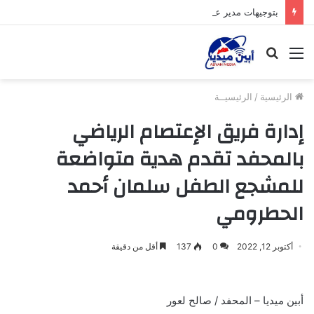
بتوجيهات مدير عام عتق تم إحالة ملف قضية المسلخ المخالف إلى النيابة العامة لاتخاذ الإجراءات القانونية اللازمة بحقه.
القائمة
بحث
عن
الرئيسية
/
الرئيسيــة
إدارة فريق الإعتصام الرياضي
بالمحفد تقدم هدية متواضعة
للمشجع الطفل سلمان أحمد
الحطرومي
أكتوبر 12, 2022
0
137
أقل من دقيقة
أبين ميديا – المحفد / صالح لعور