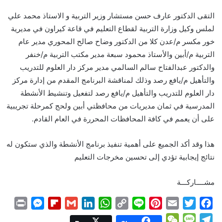
التقى الدكتور عارف حسن مستشار وزير التربية و الاستاذ محمد علي
لملس وكيل وزارة التربية لقطاع التعليم في قاعة كيراون في مديرية
خور مكسر م/عدن كلا من الدكتور وضاح صالح المحوري مدير عام
التربية م/أبين والأستاذ محمود سبعة مدير مكتب التربية م/خنفر
والدكتور عبدالفتاح سالم السالمي مدير مركز دار العلوم للتدريب
والتأهيل م/يافع رصد وذلك لمناقشة البرنامج المقدم من إدارة مركز
دار العلوم للتدريب والتأهيل م/يافع رصد لتفعيل وتنشيط الأنشطة
المدرسية في ثمان مديريات من محافظتي أبين ولحج كمرحلة تجريبية
على أن يعمم في كافة المحافظات المحررة في العام القادم.
هذا وقد أكد الجميع على أهمية تنفيذ برنامج الأنشطة والذي ستكون له
نتائج إيجابية تؤدي إلى تحسين مخرجات التعليم
مشــــاركـــة
P
M
F
G
L
W
C
L
P
E
T
F
r
e
l
m
i
h
o
i
i
m
w
a
W
M
T