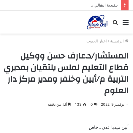
تنفيذية انتقالي خنفر تستأنف نشاطها الرسمي عقب إجازة عيد الأضحى
القائمة
بحث
عن
الرئيسية
/
اخبار الجنوب
المستشار/د.عارف حسن ووكيل
قطاع التعليم لملس يلتقيان بمديري
التربية م/أبين وخنفر ومدير مركز دار
العلوم
نوفمبر 9, 2022
0
133
أقل من دقيقة
أبين ميديا عدن ـ خاص